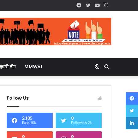
Facebook
Twitter
YouTube
WhatsApp
हमारी टीम
MMWAI
Switch
Search
skin
for
Follow Us
2,185
0
Fans 10k
Followers 2k
0
0