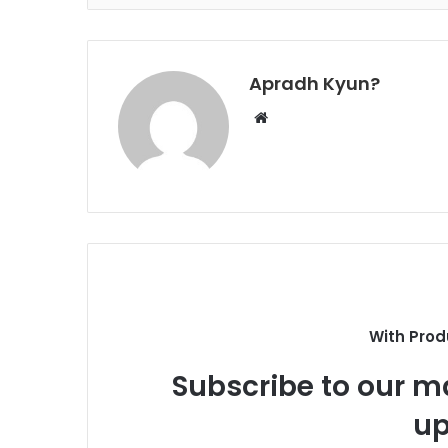
Apradh Kyun?
W
e
b
s
i
t
e
With Prod
Subscribe to our ma
up