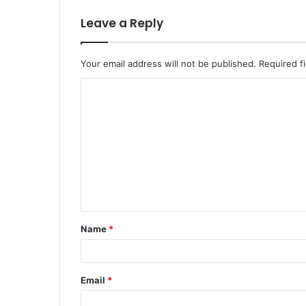
Leave a Reply
Your email address will not be published.
Required f
C
o
m
m
e
n
t
Name
*
*
Email
*