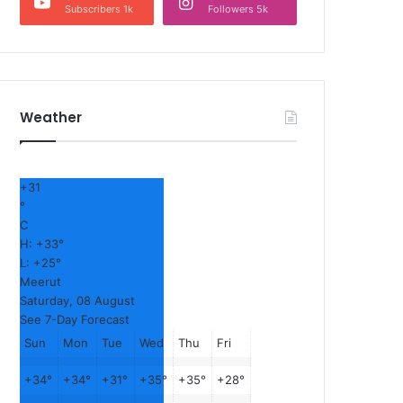
Subscribers 1k
Followers 5k
Weather
+
31
°
C
H:
+
33°
L:
+
25°
Meerut
Saturday, 08 August
See 7-Day Forecast
Sun
Mon
Tue
Wed
Thu
Fri
+
34°
+
34°
+
31°
+
35°
+
35°
+
28°