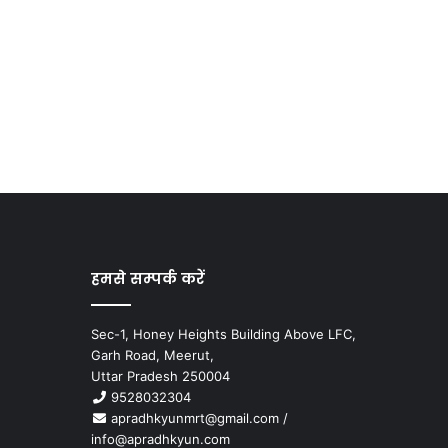
हमसे सम्पर्क करें
Sec-1, Honey Heights Building Above LFC,
Garh Road, Meerut,
Uttar Pradesh 250004
9528032304
apradhkyunmrt@gmail.com
/
info@apradhkyun.com