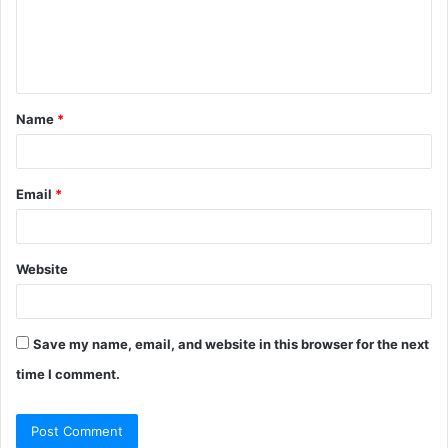
m
e
n
t
Name
*
*
Email
*
Website
Save my name, email, and website in this browser for the next
time I comment.