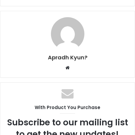
Apradh Kyun?
W
e
b
s
i
t
With Product You Purchase
e
Subscribe to our mailing list
to get the new updates!