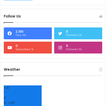
Follow Us
2,185
0
Fans 10k
Followers 2k
0
0
Subscribers 1k
Followers 5k
Weather
+
31
°
C
H:
+
33°