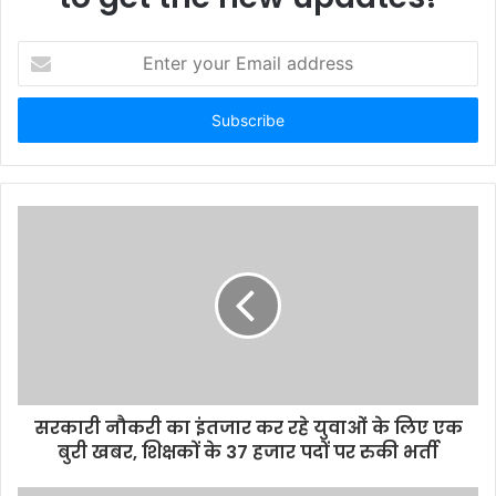
E
n
t
e
r
y
o
u
r
E
m
a
i
l
a
d
d
सरकारी नौकरी का इंतजार कर रहे युवाओं के लिए एक
r
बुरी खबर, शिक्षकों के 37 हजार पदों पर रुकी भर्ती
e
s