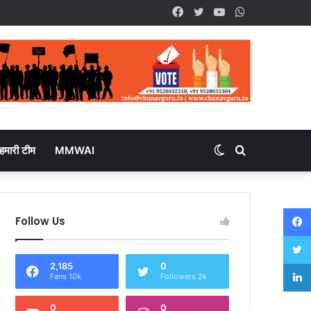
Facebook
Twitter
YouTube
WhatsApp
हमारी टीम
MMWAI
Switch
Search
skin
for
Follow Us
2,185
0
Fans 10k
Followers 2k
0
0