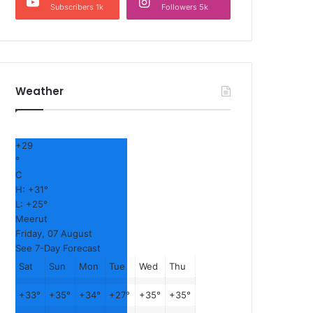
Subscribers 1k
Followers 5k
Weather
+
29
°
C
H:
+
31°
L:
+
25°
Meerut
Friday, 07 August
See 7-Day Forecast
Sat
Sun
Mon
Tue
Wed
Thu
+
33°
+
35°
+
34°
+
27°
+
35°
+
35°