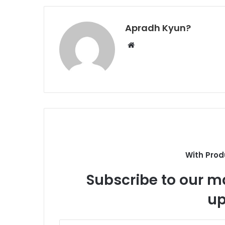
Apradh Kyun?
W
e
b
s
i
t
e
With Prod
Subscribe to our ma
up
E