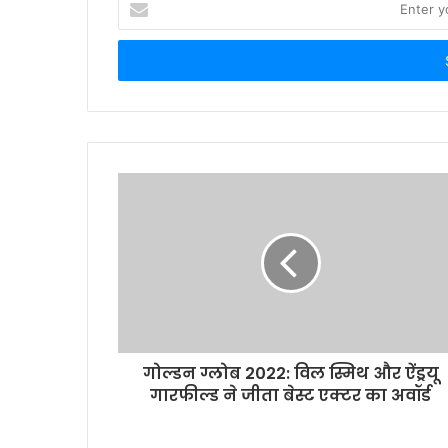
n
t
e
r
y
o
u
r
E
m
a
i
l
a
d
d
r
गोल्डन ग्लोब 2022: विल स्मिथ और ऐंड्रयू
e
गारफील्ड ने जीता बेस्ट एक्टर का अवॉर्ड
s
s