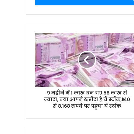
r
y
o
u
r
E
m
a
i
l
a
d
d
r
9 महीने में 1 लाख बन गए 58 लाख से
e
ज्यादा, क्या आपने खरीदा है ये स्टॉक,₹140
s
से 8,168 रुपये पर पहुंचा ये स्टॉक
s