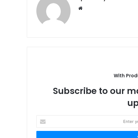
W
e
b
s
i
t
e
With Prod
Subscribe to our ma
up
E
n
t
e