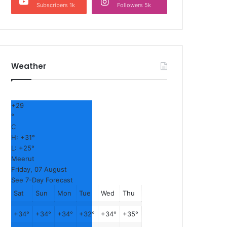
Subscribers 1k
Followers 5k
Weather
+
29
°
C
H:
+
31°
L:
+
25°
Meerut
Friday, 07 August
See 7-Day Forecast
Sat
Sun
Mon
Tue
Wed
Thu
+
34°
+
34°
+
34°
+
32°
+
34°
+
35°