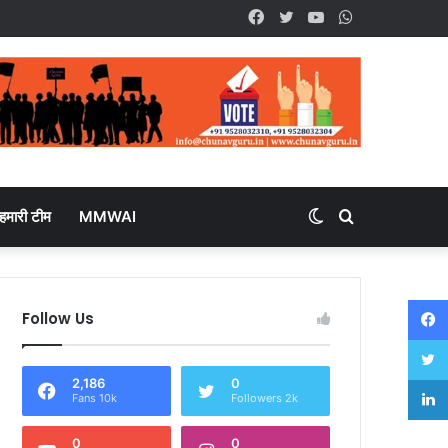
Facebook
Twitter
YouTube
WhatsApp
हमारी टीम
MMWAI
Switch
Search
skin
for
Follow Us
2,186
0
Fans 10k
Followers 2k
0
0