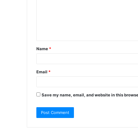
m
m
e
n
t
Name
*
*
Email
*
Save my name, email, and website in this browse