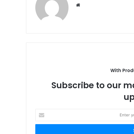
W
e
b
s
i
t
e
With Prod
Subscribe to our ma
up
E
n
t
e