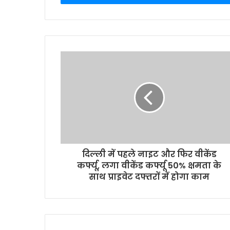
r
y
o
u
r
E
m
a
i
l
a
d
d
r
दिल्ली में पहले नाइट और फिर वीकेंड
e
कर्फ्यू, लगा वीकेंड कर्फ्यू 50% क्षमता के
s
साथ प्राइवेट दफ्तरों में होगा काम
s