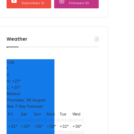
Subscribers 1k
Followers 5k
Weather
+
26
°
C
H:
+
27°
L:
+
25°
Meerut
Thursday, 06 August
See 7-Day Forecast
Fri
Sat
Sun
Mon
Tue
Wed
+
32°
+
33°
+
35°
+
33°
+
32°
+
36°