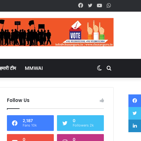
Facebook
Twitter
YouTube
WhatsApp
हमारी टीम
MMWAI
Switch
Search
skin
for
Follow Us
2,187
0
Fans 10k
Followers 2k
0
0