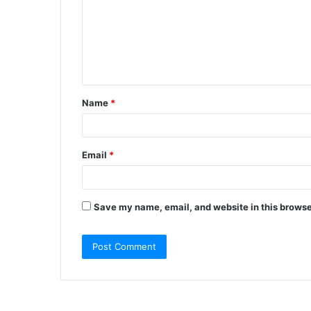
m
m
e
n
t
Name
*
*
Email
*
Save my name, email, and website in this browse