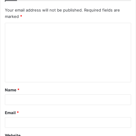
Your email address will not be published.
Required fields are
marked
*
C
o
m
m
e
n
t
Name
*
*
Email
*
Website