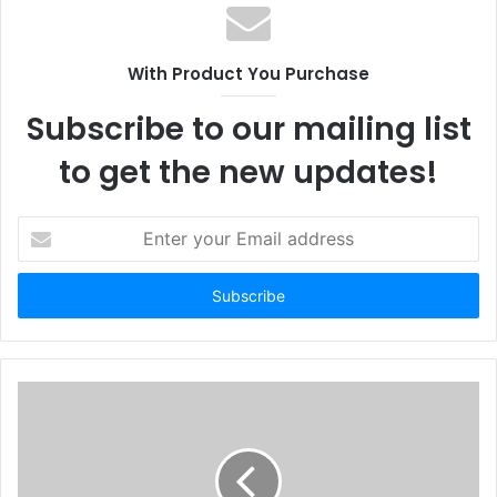
s
i
t
With Product You Purchase
e
Subscribe to our mailing list
to get the new updates!
E
n
t
e
r
y
o
u
r
E
m
a