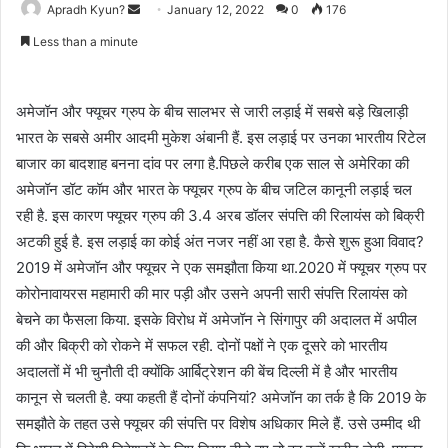
Apradh Kyun?
S
January 12, 2022
0
176
e
Less than a minute
n
d
a
अमेजॉन और फ्यूचर ग्रुप के बीच सालभर से जारी लड़ाई में सबसे बड़े खिलाड़ी
n
भारत के सबसे अमीर आदमी मुकेश अंबानी हैं. इस लड़ाई पर उनका भारतीय रिटेल
e
बाजार का बादशाह बनना दांव पर लगा है.पिछले करीब एक साल से अमेरिका की
m
अमेजॉन डॉट कॉम और भारत के फ्यूचर ग्रुप के बीच जटिल कानूनी लड़ाई चल
a
रही है. इस कारण फ्यूचर ग्रुप की 3.4 अरब डॉलर संपत्ति की रिलायंस को बिक्री
i
अटकी हुई है. इस लड़ाई का कोई अंत नजर नहीं आ रहा है. कैसे शुरू हुआ विवाद?
l
2019 में अमेजॉन और फ्यूचर ने एक समझौता किया था.2020 में फ्यूचर ग्रुप पर
कोरोनावायरस महामारी की मार पड़ी और उसने अपनी सारी संपत्ति रिलायंस को
बेचने का फैसला किया. इसके विरोध में अमेजॉन ने सिंगापुर की अदालत में अपील
की और बिक्री को रोकने में सफल रही. दोनों पक्षों ने एक दूसरे को भारतीय
अदालतों में भी चुनौती दी क्योंकि आर्बिट्रेशन की बेंच दिल्ली में है और भारतीय
कानून से चलती है. क्या कहती हैं दोनों कंपनियां? अमेजॉन का तर्क है कि 2019 के
समझौते के तहत उसे फ्यूचर की संपत्ति पर विशेष अधिकार मिले हैं. उसे उम्मीद थी