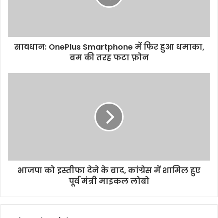
i
l
a
d
d
सावधान: OnePlus Smartphone में फिर हुआ धमाका,
r
बम की तरह फटा फ़ोन
e
s
s
भाजपा को इस्तीफा देने के बाद, कांग्रेस में शामिल हुए
पूर्व मंत्री माइकल लोबो