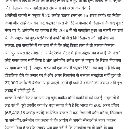
कि भारत में विदेशी निवेशकों के लिए नियम ढीले हुए तो वह इन्हें खरीद लेगी. फ्यूचर
और रिलायंस का समझौता इस संभावना को खत्म कर देता है.
अमेरिकी कंपनी ने फ्यूचर में 20 करोड़ डॉलर (लगभग 15 अरब रुपये) का निवेश
किया और साझीदार बन गए. फ्यूचर भारत के रिटेल बाजार में रिलायंस के बाद दूसरे
नंबर पर है. अमेजॉन का कहना है कि 2019 में जो समझौता हुआ था उसमें यह शर्त
थी कि फ्यूचर को कुछ प्रतिस्पर्धी कंपनियों जैसे कि रिलायंस को नहीं बेचा जा
सकता. इस समझौते में यह शर्त भी है कि कोई विवाद होता है तो उसका फैसला
सिंगापुर स्थित इंटरनेशनल आर्बिट्रेशन सेंटर में होगा.फ्यूचर का दावा है कि उसने
कोई गलत काम नहीं किया है और अमेजॉन अवैध रूप से फ्यूचर के रिटेल बिजनस
पर दावा कर रही है. फ्यूचर ग्रुप की एक कंपनी फ्यूचर रिटेल का कहना है कि वह
दीवालिया होने के कगार पर है और अगर रिलायंस से उसका समझौता नहीं हुआ तो
27,000 कर्मचारी बेरोजगार हो जाएंगे. दोनों ही पक्षों ने वकीलों की विशाल टीमें इस
लड़ाई में झोंकी हुई हैं.
भारत में सॉलिसिटर जनरल रह चुके वकील दोनों कंपनियों की लड़ाई अदालतों में
लड़ रहे हैं. पूरी तस्वीर क्या है? बड़ा सवाल है ये है कि भारत के 900 अरब डॉलर
(66,418,15 करोड़ रुपये) के रिटेल बाजार में बड़ा खिलाड़ी कौन बनेगा, रिलायंस
या अमेजॉन.अमेजॉन का कहना है कि आयोग ने अपनी सीमाओं से बाहर जाकर
फैसला दिया है जबकि फ्यूचर अब कह रही है कि समझौता रद्द हो जाने के बाद