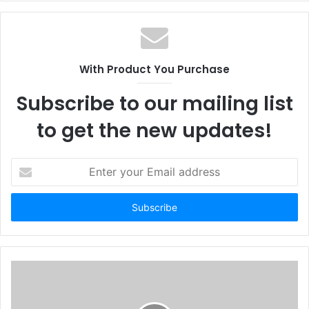
b
s
i
t
With Product You Purchase
e
Subscribe to our mailing list
to get the new updates!
E
n
t
e
r
y
o
u
r
E