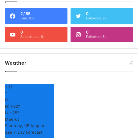
2,185
0
Fans 10k
Followers 2k
0
0
Subscribers 1k
Followers 5k
Weather
+
31
°
C
H:
+
33°
L:
+
25°
Meerut
Saturday, 08 August
See 7-Day Forecast