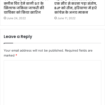
क्‍लीन चिट देने वाली SIT के
एक सीट से करना पड़ा संतोष,
खिलाफ जकिया जाफरी की
BJP को तीन, हरियाणा में हारे
याचिका को किया खारिज
कांग्रेस के अजय माकन
June 24, 2022
June 11, 2022
Leave a Reply
Your email address will not be published.
Required fields are
marked
*
C
o
m
m
e
n