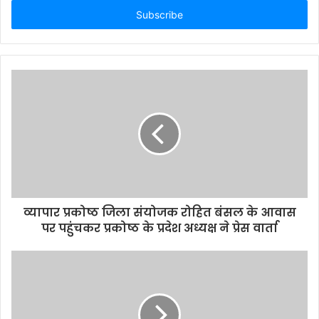
t
e
r
y
o
u
r
E
m
a
i
l
a
d
d
व्यापार प्रकोष्ठ जिला संयोजक रोहित बंसल के आवास
r
पर पहुंचकर प्रकोष्ठ के प्रदेश अध्यक्ष ने प्रेस वार्ता
e
s
s