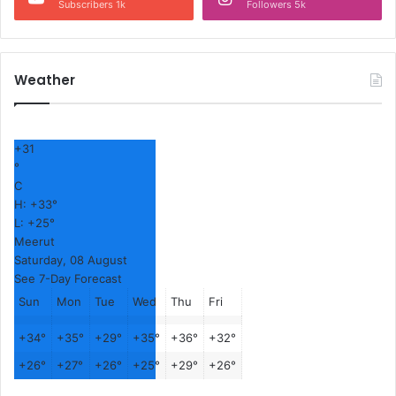
Subscribers 1k
Followers 5k
Weather
+
31
°
C
H:
+
33°
L:
+
25°
Meerut
Saturday, 08 August
See 7-Day Forecast
Sun
Mon
Tue
Wed
Thu
Fri
+
34°
+
35°
+
29°
+
35°
+
36°
+
32°
+
26°
+
27°
+
26°
+
25°
+
29°
+
26°