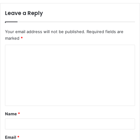
Leave a Reply
Your email address will not be published.
Required fields are
marked
*
C
o
m
m
e
n
t
Name
*
*
Email
*