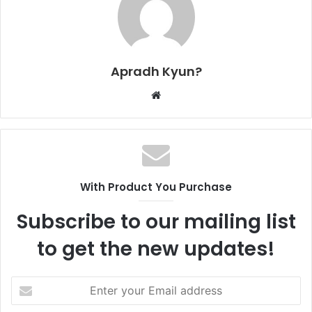
Apradh Kyun?
W
e
b
s
i
t
With Product You Purchase
e
Subscribe to our mailing list
to get the new updates!
E
n