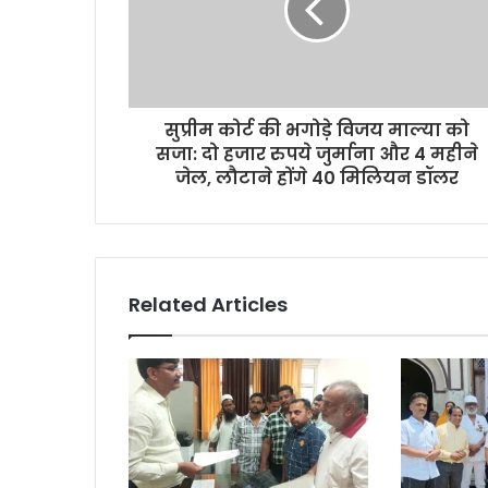
l
a
d
d
r
सुप्रीम कोर्ट की भगोड़े विजय माल्या को
e
सजा: दो हजार रुपये जुर्माना और 4 महीने
s
जेल, लौटाने होंगे 40 मिलियन डॉलर
s
Related Articles