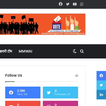
Facebook
Twitter
YouTube
WhatsApp
हमारी टीम
MMWAI
Switch
Search
skin
for
Follow Us
2,186
0
Fans 10k
Followers 2k
0
0