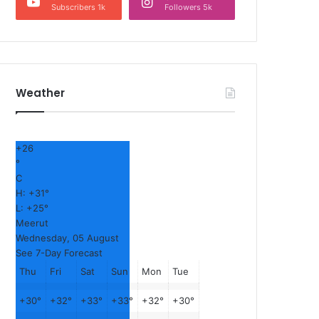
Subscribers 1k
Followers 5k
Weather
+
26
°
C
H:
+
31°
L:
+
25°
Meerut
Wednesday, 05 August
See 7-Day Forecast
Thu
Fri
Sat
Sun
Mon
Tue
+
30°
+
32°
+
33°
+
33°
+
32°
+
30°