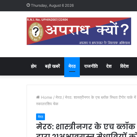
Thursday, August 6 2026
होम
बड़ी खबरें
मेरठ
राजनीति
देश
विदेश
Home
/
मेरठ
/
मेरठ: शास्त्रीनगर के एच ब्लॉक स्थित टैगोर पार्क मे
स्कालरशिप चेक
मेरठ
मेरठ: शास्त्रीनगर के एच ब्लॉक 
द्वारा 21अभावग्रस्त मेधावियों