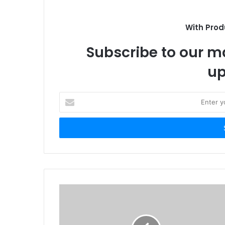
With Prod
Subscribe to our ma
up
E
n
t
e
r
y
o
u
r
E
m
a
i