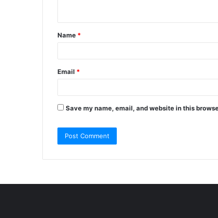
n
t
Name
*
*
Email
*
Save my name, email, and website in this browse