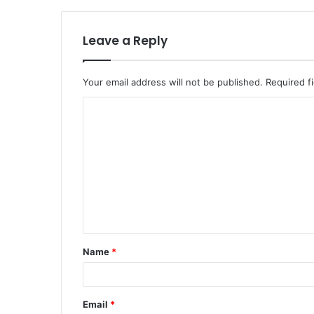
Leave a Reply
Your email address will not be published.
Required f
C
o
m
m
e
n
t
Name
*
*
Email
*