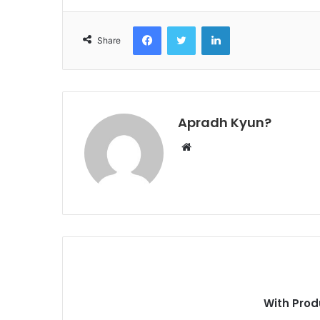
Facebook
Twitter
LinkedIn
Share
Apradh Kyun?
W
e
b
s
i
t
e
With Prod