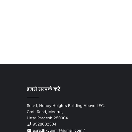
हमसे सम्पर्क करें
Sec-1, Honey Heights Building Above LFC,
Garh Road, Meerut,
Uttar Pradesh 250004
9528032304
apradhkyunmrt@gmail.com
/