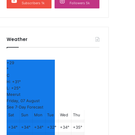
Subscribers 1k
Followers 5k
Weather
+
29
°
C
H:
+
31°
L:
+
25°
Meerut
Friday, 07 August
See 7-Day Forecast
Sat
Sun
Mon
Tue
Wed
Thu
+
34°
+
34°
+
34°
+
32°
+
34°
+
35°