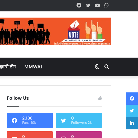
Facebook
Twitter
YouTube
WhatsApp
हमारी टीम
MMWAI
Switch
Search
skin
for
Follow Us
2,186
0
Fans 10k
Followers 2k
0
0