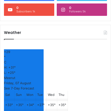
0
0
Subscribers 1k
Followers 5k
Weather
+
29
°
C
H:
+
31°
L:
+
25°
Meerut
Friday, 07 August
See 7-Day Forecast
Sat
Sun
Mon
Tue
Wed
Thu
+
33°
+
35°
+
34°
+
27°
+
35°
+
35°