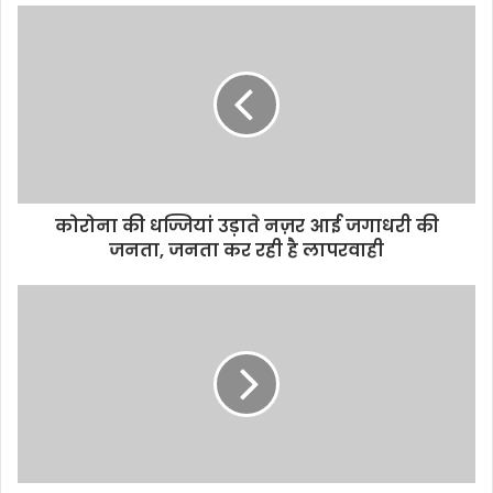
u
r
E
m
a
i
l
a
d
d
कोरोना की धज्जियां उड़ाते नज़र आई जगाधरी की
r
जनता, जनता कर रही है लापरवाही
e
s
s