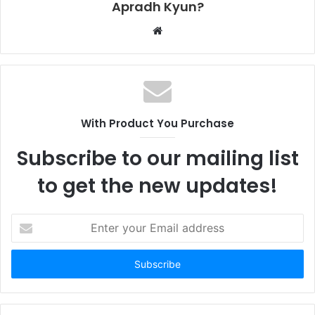
Apradh Kyun?
W
e
b
s
i
t
With Product You Purchase
e
Subscribe to our mailing list
to get the new updates!
E
n
t
e
r
y
o