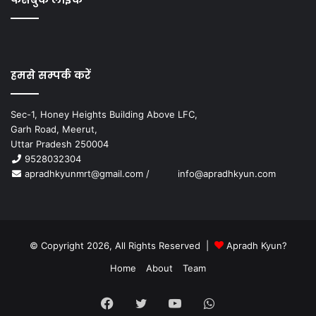
हमसे सम्पर्क करें
Sec-1, Honey Heights Building Above LFC,
Garh Road, Meerut,
Uttar Pradesh 250004
9528032304
apradhkyunmrt@gmail.com
/
info@apradhkyun.com
© Copyright 2026, All Rights Reserved |
Apradh Kyun?
Home
About
Team
Facebook
Twitter
YouTube
WhatsApp