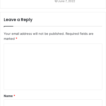
June 7, 2022
Leave a Reply
Your email address will not be published.
Required fields are
marked
*
C
o
m
m
e
n
t
Name
*
*