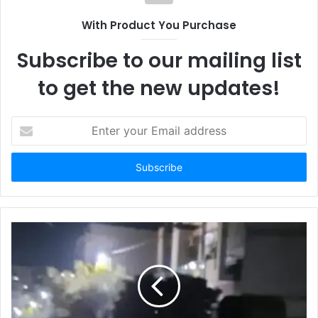
t
With Product You Purchase
e
Subscribe to our mailing list
to get the new updates!
E
n
t
e
r
y
o
u
r
E
m
a
i
l