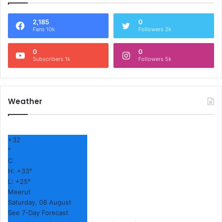
2,185
0
Fans 10k
Followers 2k
0
0
Subscribers 1k
Followers 5k
Weather
+
32
°
C
H:
+
33°
L:
+
25°
Meerut
Saturday, 08 August
See 7-Day Forecast