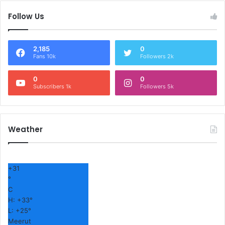
Follow Us
2,185
0
Fans 10k
Followers 2k
0
0
Subscribers 1k
Followers 5k
Weather
+
31
°
C
H:
+
33°
L:
+
25°
Meerut