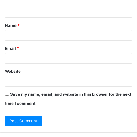
n
t
Name
*
*
Email
*
Website
Save my name, email, and website in this browser for the next
time I comment.