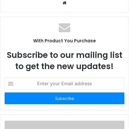
W
e
b
s
i
t
With Product You Purchase
e
Subscribe to our mailing list
to get the new updates!
E
n
t
e
r
y
o
u
r