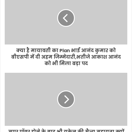
E
m
a
i
l
a
d
d
क्‍या है मायावती का Plan भाई आनंद कुमार को
r
बीएसपी में दी अहम जिम्‍मेदारी,भतीजे आकाश आनंद
e
को भी मिला बड़ा पद
s
s
सुपर पॉवर होने के बाद भी यूक्रेन की सैन्य सहायता क्यों