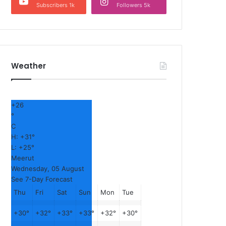
Subscribers 1k
Followers 5k
Weather
+
26
°
C
H:
+
31°
L:
+
25°
Meerut
Wednesday, 05 August
See 7-Day Forecast
Thu
Fri
Sat
Sun
Mon
Tue
+
30°
+
32°
+
33°
+
33°
+
32°
+
30°