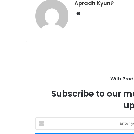
Apradh Kyun?
W
e
b
s
i
t
e
With Prod
Subscribe to our ma
up
E
n
t