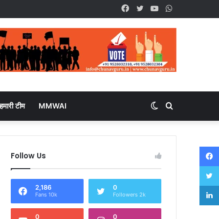
Facebook
Twitter
YouTube
WhatsApp
हमारी टीम
MMWAI
Switch
Search
skin
for
Follow Us
2,186
0
Fans 10k
Followers 2k
0
0