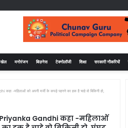
खेल
मनोरंजन
बिज़नेस
टेक्नोलॉजी
शिक्षा
सरकारी नौकरियों
हा -महिलाओं को अपनी मर्जी के कपड़े पहनने का हक है चाहे वो बिकिनी हो,
ं Priyanka Gandhi कहा -महिलाओं
का हक है चाहे वो बिकिनी हो, घूंघट