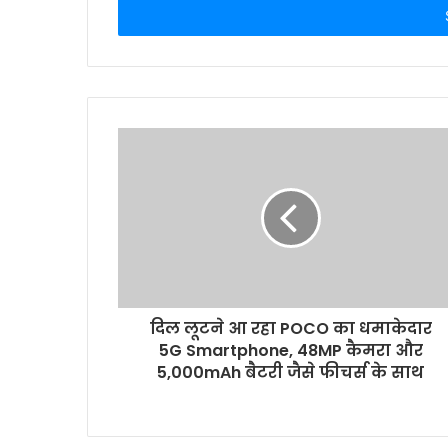
e
r
y
o
u
r
E
m
a
i
l
a
d
d
r
दिल लूटने आ रहा POCO का धमाकेदार
e
5G Smartphone, 48MP कैमरा और
s
5,000mAh बैटरी जैसे फीचर्स के साथ
s