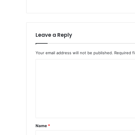
Leave a Reply
Your email address will not be published.
Required f
C
o
m
m
e
n
t
Name
*
*