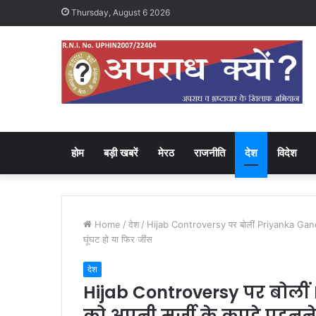
Thursday, August 6 2026
होम
बड़ी खबरें
मेरठ
राजनीति
देश
विदेश
Home
/
देश
/
Hijab Controversy पर बोलीं Priyanka Gandhi क
घूंघट हो या फिर जींस
देश
Hijab Controversy पर बोली
को अपनी मर्जी के कपड़े पहनने 