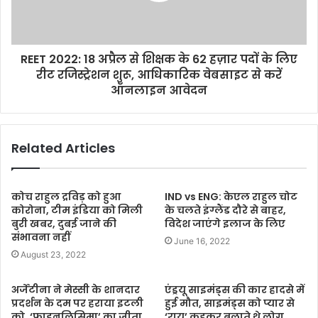
REET 2022: 18 अप्रैल से शिक्षक के 62 हज़ार पदों के लिए
रीट रजिस्ट्रेशन‌ शुरू, आधिकारिक वेबसाइट से करें
ऑनलाइन आवेदन
Related Articles
कोच राहुल द्रविड़ को हुआ
IND vs ENG: केएल राहुल चोट
कोरोना, टीम इंडिया को मिली
के चलते इंग्लैंड दौरे से बाहर,
बुरी खबर, दुबई जाने की
विदेश जाएंगे इलाज के लिए
संभावना नहीं
June 16, 2022
August 23, 2022
अर्जेंटीना ने मेस्सी के शानदार
एंड्रयू साइमंड्स की कार हादसे में
प्रदर्शन के दम पर हराया इटली
हुई मौत, साइमंड्स को प्यार से
को, ‘फाइनलिसिमा’ का जीता
‘राय’ कहकर बुलाते थे लोग