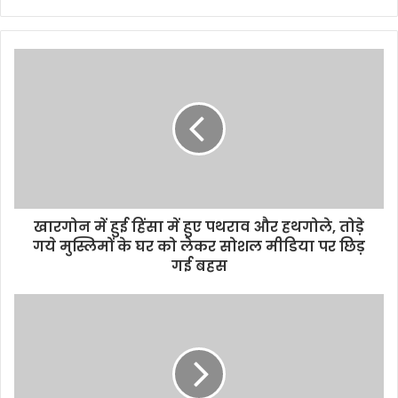
y
o
u
r
E
m
a
i
l
a
d
d
खारगोन में हुई हिंसा में हुए पथराव और हथगोले, तोड़े
r
गये मुस्लिमों के घर को लेकर सोशल मीडिया पर छिड़
e
गई बहस
s
s