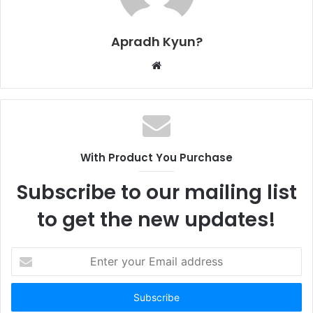
Apradh Kyun?
W
e
b
s
i
t
With Product You Purchase
e
Subscribe to our mailing list
to get the new updates!
E
n
t
e
r