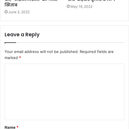
खिताब
May 16, 2022
June 3, 2022
Leave a Reply
Your email address will not be published.
Required fields are
marked
*
C
o
m
m
e
n
t
Name
*
*