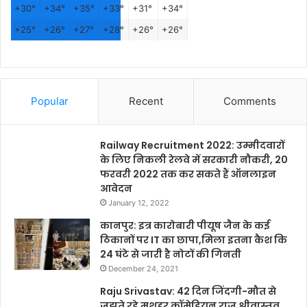
+
30°
+
34°
+
35°
+
33°
+
31°
+
34°
+
25°
+
26°
+
27°
+
28°
+
26°
+
26°
Popular
Recent
Comments
Railway Recruitment 2022: उम्मीदवारों
के लिए निकली रेलवे में सरकारी नौकरी, 20
फरवरी 2022 तक कर सकते हैं ऑनलाइन
आवेदन
January 12, 2022
कानपुर: इत्र कारोबारी पीयूष जैन के कई
ठिकानों पर IT का छापा,मिला इतना कैश कि
24 घंटे से जारी है नोटों की गिनती
December 24, 2021
Raju Srivastav: 42 दिन जिंदगी-मौत से
जूझते रहे मशहूर कॉमेडियन राजू श्रीवास्तव