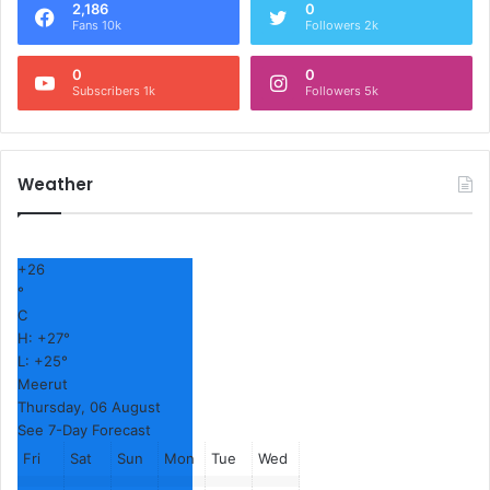
2,186
0
Fans 10k
Followers 2k
0
0
Subscribers 1k
Followers 5k
Weather
+
26
°
C
H:
+
27°
L:
+
25°
Meerut
Thursday, 06 August
See 7-Day Forecast
Fri
Sat
Sun
Mon
Tue
Wed