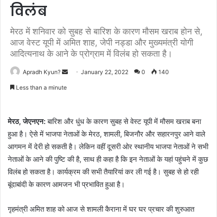
विलंब
मेरठ में शनिवार को सुबह से बारिश के कारण मौसम खराब होन से,
आज वेस्‍ट यूपी में अमित शाह, जेपी नड्डा और मुख्‍यमंत्री योगी
आदित्यनाथ के आने के प्रोग्राम में विलंब हो सकता है।
Apradh Kyun?
S
January 22, 2022
0
140
e
Less than a minute
n
d
a
मेरठ, जेएनएन:
बारिश और धुंध के कारण सुबह से वेस्‍ट यूपी में मौसम खराब बना
n
हुआ है। ऐसे में भाजपा नेताओं के मेरठ, शामली, बिजनौर और सहारनपुर आने वाले
e
आगमन में देरी हो सकती है। लेकिन वहीं दूसरी ओर स्‍थानीय भाजपा नेताओं ने सभी
m
नेताओं के आने की पुष्‍टि की है, साथ ही कहा है कि इन नेताओं के यहां पहुंचने में कुछ
a
विलंब हो सकता है। कार्यक्रम की सभी तैयारियां कर ली गई है। सुबह से हो रही
i
बूंदाबांदी के कारण आमजन भी प्रभावित हुआ है।
l
गृहमंत्री अमित शाह को आज से शामली कैराना में घर घर प्रचार की शुरुआत