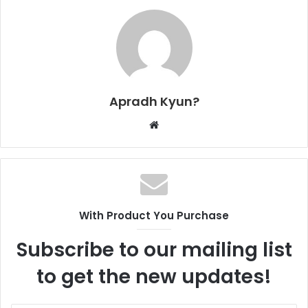
Apradh Kyun?
W
e
b
s
i
t
With Product You Purchase
e
Subscribe to our mailing list
to get the new updates!