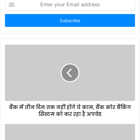
E
n
t
e
r
y
o
u
r
E
m
a
i
l
a
d
d
बैंक में तीन दिन तक नहीं होंगे ये काम, बैंक कोर बैंकिंग
r
सिस्‍टम को कर रहा है अपग्रेड
e
s
s