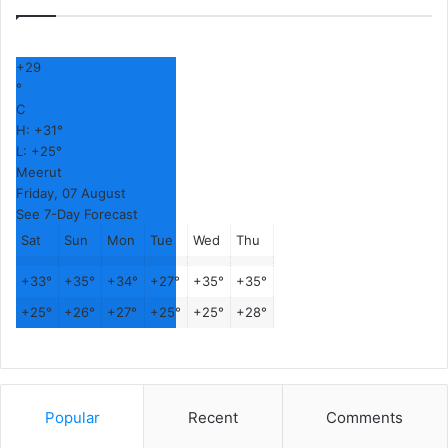
+
29
°
C
H:
+
31°
L:
+
25°
Meerut
Friday, 07 August
See 7-Day Forecast
Sat
Sun
Mon
Tue
Wed
Thu
+
33°
+
35°
+
34°
+
27°
+
35°
+
35°
+
25°
+
26°
+
27°
+
25°
+
25°
+
28°
Popular
Recent
Comments