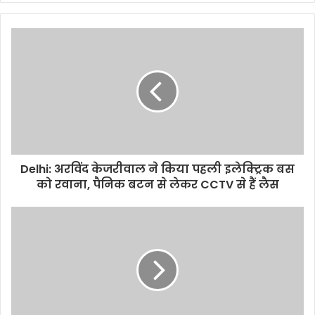
y
o
u
r
E
m
a
i
l
a
d
d
Delhi: अरविंद केजरीवाल ने किया पहली इलेक्ट्रिक बस
r
को रवाना, पैनिक बटन से लेकर CCTV से हैं लैस
e
s
s