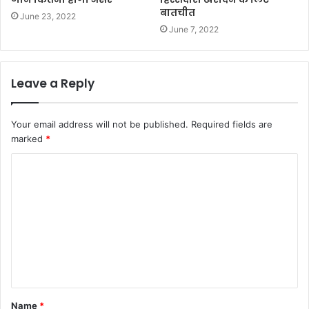
बातचीत
June 23, 2022
June 7, 2022
Leave a Reply
Your email address will not be published.
Required fields are
marked
*
C
o
m
m
e
n
t
Name
*
*