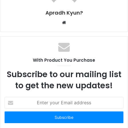
Apradh Kyun?
W
e
b
s
i
t
With Product You Purchase
e
Subscribe to our mailing list
to get the new updates!
E
n
t
e
r