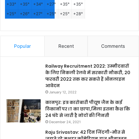
+
33°
+
35°
+
34°
+
27°
+
35°
+
35°
+
25°
+
26°
+
27°
+
25°
+
25°
+
28°
Popular
Recent
Comments
Railway Recruitment 2022: उम्मीदवारों
के लिए निकली रेलवे में सरकारी नौकरी, 20
फरवरी 2022 तक कर सकते हैं ऑनलाइन
आवेदन
January 12, 2022
कानपुर: इत्र कारोबारी पीयूष जैन के कई
ठिकानों पर IT का छापा,मिला इतना कैश कि
24 घंटे से जारी है नोटों की गिनती
December 24, 2021
Raju Srivastav: 42 दिन जिंदगी-मौत से
जूझते रहे मशहूर कॉमेडियन राजू श्रीवास्तव