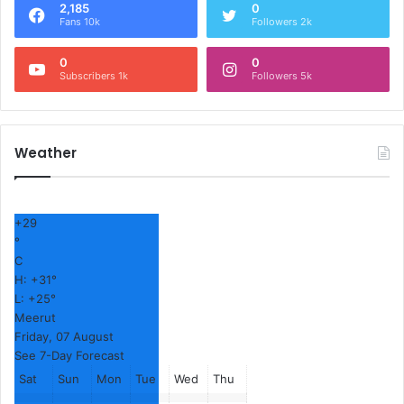
2,185
0
Fans 10k
Followers 2k
0
0
Subscribers 1k
Followers 5k
Weather
+
29
°
C
H:
+
31°
L:
+
25°
Meerut
Friday, 07 August
See 7-Day Forecast
Sat
Sun
Mon
Tue
Wed
Thu