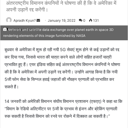
अंतरराष्ट्रीय विमानन कंपनियों ने घोषणा की है कि वे अमेरिका में
अपनी उड़ानें रद्द करेंगी।
Apradh Kyun?
S
January 19, 2022
0
131
e
Less than a minute
Network and satellite data exchange over planet earth in space 3D
n
rendering elements of this image furnished by NASA
d
a
बुधवार से अमेरिका में शुरू हो रही नयी 5G सेवाएं शुरू होने से कई उड़ानों को रद्द
n
कर दिया गया, जिससे भारत की यात्रा करने वाले लोगों सहित हजारों यात्री
e
प्रभावित हुए हैं। एयर इंडिया सहित कई अंतरराष्ट्रीय विमानन कंपनियों ने घोषणा
m
की है कि वे अमेरिका में अपनी उड़ानें रद्द करेंगी। उन्होंने आगाह किया है कि नयी
a
5जी फोन सेवा के सिग्नल हवाई जहाजों की नौवहन प्रणाली को प्रभावित कर
i
सकते हैं।
l
14 जनवरी को अमेरिकी विमानन संघीय विमानन प्रशासन (एफएए) ने कहा था कि
‘‘विमान के रेडियो अल्टिमीटर पर 5जी के प्रभाव से इंजन और ब्रेकिंग प्रणाली
रुक सकती है जिससे विमान को रनवे पर रोकने में दिक्कत आ सकती है।’’