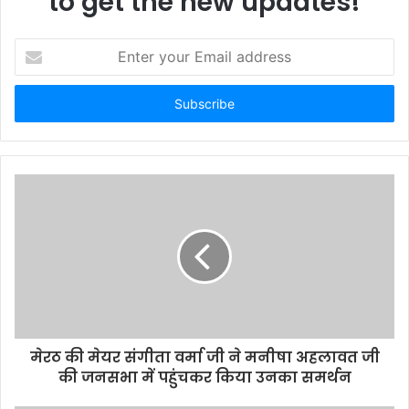
to get the new updates!
E
n
t
e
r
y
o
u
r
E
m
a
i
l
a
d
d
मेरठ की मेयर संगीता वर्मा जी ने मनीषा अहलावत जी
r
की जनसभा में पहुंचकर किया उनका समर्थन
e