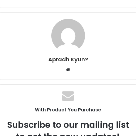
Apradh Kyun?
W
e
b
s
i
t
With Product You Purchase
e
Subscribe to our mailing list