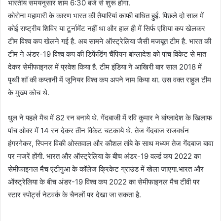
भारतीय समयनुसार शाम 6:30 बजे से शुरू होगा.
कोरोना महामारी के कारण भारत की तैयारियां काफी बाधित हुईं. पिछले दो साल में
कोई राष्ट्रीय शिविर या टूर्नामेंट नहीं था और हाल ही में सिर्फ एशिया कप खेलकर
टीम विश्व कप खेलने गई है. अब सामने ऑस्ट्रेलिया जैसी मजबूत टीम है. भारत की
टीम ने अंडर-19 विश्‍व कप की डिफेंडिंग चैंपियन बांग्‍लादेश को पांच विकेट से मात
देकर सेमीफाइनल में प्रवेश किया है. टीम इंडिया ने आखिरी बार साल 2018 में
पृथ्‍वी शॉ की कप्‍तानी में जूनियर विश्‍व कप अपने नाम किया था. उस वक्‍त राहुल टीम
के मुख्‍य कोच थे.
धुल ने पहले मैच में 82 रन बनाये थे. गेंदबाजी में रवि कुमार ने बांग्लादेश के खिलाफ
पांच ओवर में 14 रन देकर तीन विकेट चटकाये थे. तेज गेंदबाज राजवर्धन
हंगरगेकर, स्पिनर विकी ओस्तवाल और कौशल तांबे के साथ मध्यम तेज गेंदबाज बावा
पर नजरें होंगी. भारत और ऑस्ट्रेलिया के बीच अंडर-19 वर्ल्ड कप 2022 का
सेमीफाइनल मैच एंटीगुआ के कॉलेज क्रिकेट ग्राउंड में खेला जाएगा.भारत और
ऑस्‍ट्रेलिया के बीच अंडर-19 विश्‍व कप 2022 का सेमीफाइनल मैच टीवी पर
स्‍टार स्‍पोर्ट्स नेटवर्क के चैनलों पर देखा जा सकता है.