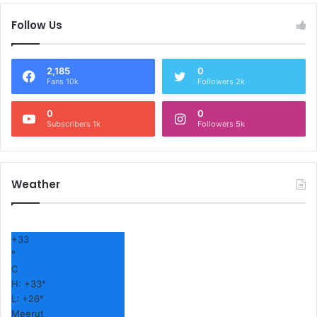
Follow Us
2,185
0
Fans 10k
Followers 2k
0
0
Subscribers 1k
Followers 5k
Weather
+
33
°
C
H:
+
33°
L:
+
26°
Meerut