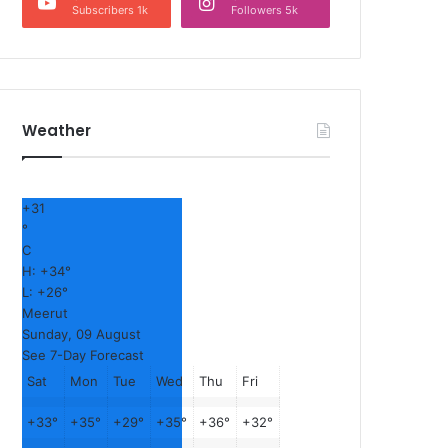
Subscribers 1k
Followers 5k
Weather
+
31
°
C
H:
+
34°
L:
+
26°
Meerut
Sunday, 09 August
See 7-Day Forecast
Sat
Mon
Tue
Wed
Thu
Fri
+
33°
+
35°
+
29°
+
35°
+
36°
+
32°