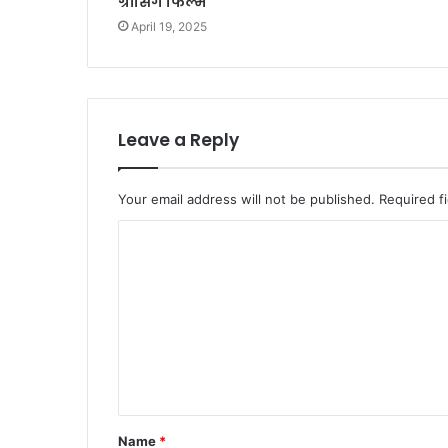
ग्रॉसिंग फिल्में
April 19, 2025
Leave a Reply
Your email address will not be published.
Required f
C
o
m
m
e
n
t
Name
*
*