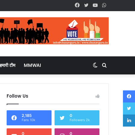
Facebook
Twitter
YouTube
WhatsApp
हमारी टीम
MMWAI
Switch
Search
skin
for
Follow Us
2,185
0
Fans 10k
Followers 2k
0
0