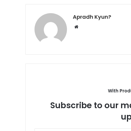
Apradh Kyun?
W
e
b
s
i
t
e
With Prod
Subscribe to our ma
up