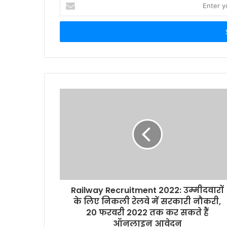
E
n
t
e
r
y
o
u
r
E
m
a
i
l
a
d
d
r
Railway Recruitment 2022: उम्मीदवारों
e
के लिए निकली रेलवे में सरकारी नौकरी,
s
20 फरवरी 2022 तक कर सकते हैं
s
ऑनलाइन आवेदन