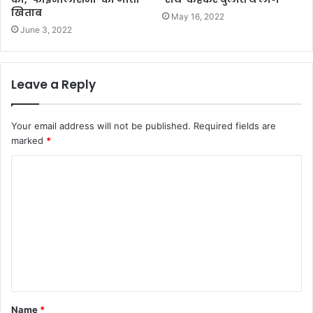
खिताब
May 16, 2022
June 3, 2022
Leave a Reply
Your email address will not be published.
Required fields are
marked
*
C
o
m
m
e
n
t
Name
*
*