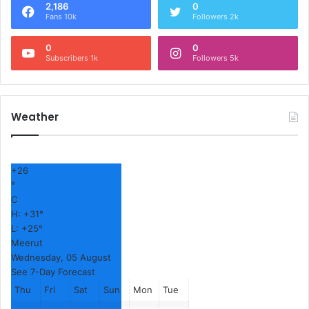
2,186
0
Fans 10k
Followers 2k
0
0
Subscribers 1k
Followers 5k
Weather
+
26
°
C
H:
+
31°
L:
+
25°
Meerut
Wednesday, 05 August
See 7-Day Forecast
Thu
Fri
Sat
Sun
Mon
Tue