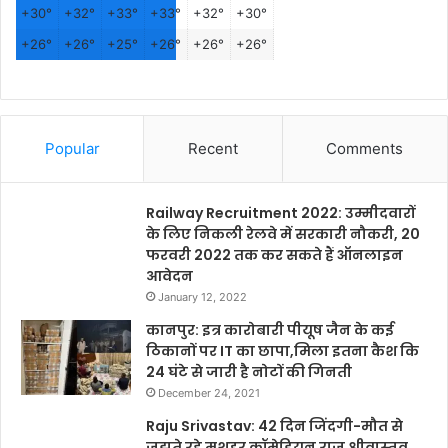
+
30°
+
32°
+
33°
+
33°
+
32°
+
30°
+
26°
+
26°
+
25°
+
26°
+
26°
+
26°
Popular
Recent
Comments
Railway Recruitment 2022: उम्मीदवारों
के लिए निकली रेलवे में सरकारी नौकरी, 20
फरवरी 2022 तक कर सकते हैं ऑनलाइन
आवेदन
January 12, 2022
कानपुर: इत्र कारोबारी पीयूष जैन के कई
ठिकानों पर IT का छापा,मिला इतना कैश कि
24 घंटे से जारी है नोटों की गिनती
December 24, 2021
Raju Srivastav: 42 दिन जिंदगी-मौत से
जूझते रहे मशहूर कॉमेडियन राजू श्रीवास्तव