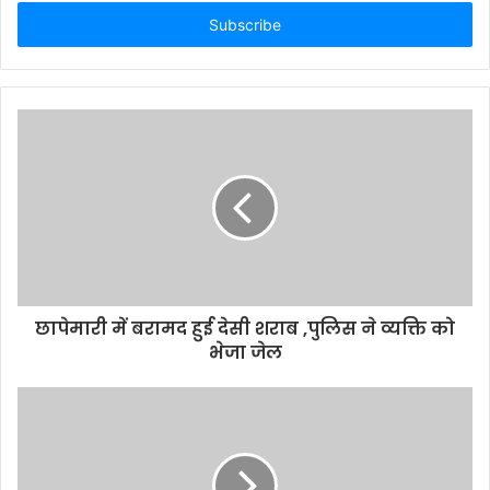
t
e
r
y
o
u
r
E
m
a
i
l
a
d
d
छापेमारी में बरामद हुई देसी शराब ,पुलिस ने व्यक्ति को
r
भेजा जेल
e
s
s