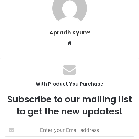
Apradh Kyun?
W
e
b
s
i
t
With Product You Purchase
e
Subscribe to our mailing list
to get the new updates!
E
n