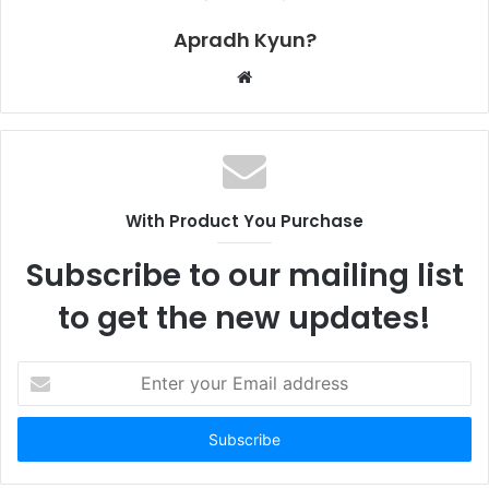
Apradh Kyun?
W
e
b
s
i
t
With Product You Purchase
e
Subscribe to our mailing list
to get the new updates!
E
n
t
e
r
y