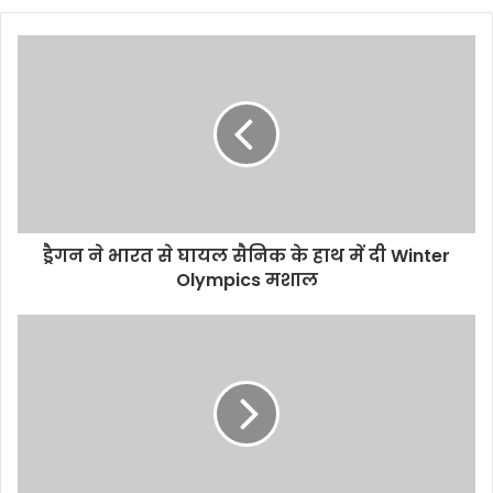
o
u
r
E
m
a
i
l
a
d
d
ड्रैगन ने भारत से घायल सैनिक के हाथ में दी Winter
r
Olympics मशाल
e
s
s