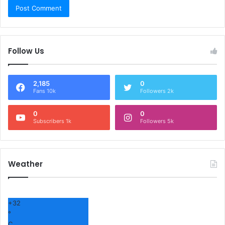
Follow Us
2,185
0
Fans 10k
Followers 2k
0
0
Subscribers 1k
Followers 5k
Weather
+
32
°
C