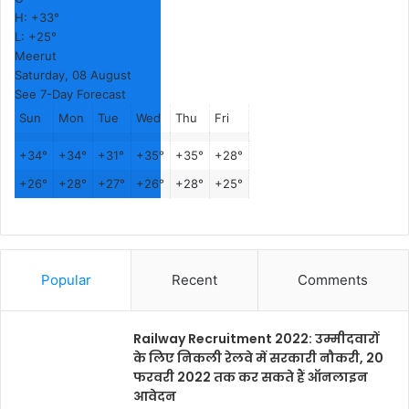
H:
+
33°
L:
+
25°
Meerut
Saturday, 08 August
See 7-Day Forecast
Sun
Mon
Tue
Wed
Thu
Fri
+
34°
+
34°
+
31°
+
35°
+
35°
+
28°
+
26°
+
28°
+
27°
+
26°
+
28°
+
25°
Popular
Recent
Comments
Railway Recruitment 2022: उम्मीदवारों
के लिए निकली रेलवे में सरकारी नौकरी, 20
फरवरी 2022 तक कर सकते हैं ऑनलाइन
आवेदन