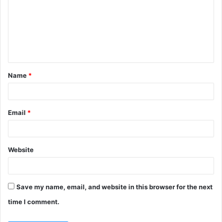
m
m
e
n
t
Name
*
*
Email
*
Website
Save my name, email, and website in this browser for the next
time I comment.