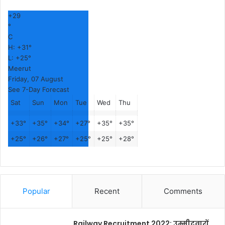
+
29
°
C
H:
+
31°
L:
+
25°
Meerut
Friday, 07 August
See 7-Day Forecast
Sat
Sun
Mon
Tue
Wed
Thu
+
33°
+
35°
+
34°
+
27°
+
35°
+
35°
+
25°
+
26°
+
27°
+
25°
+
25°
+
28°
Popular
Recent
Comments
Railway Recruitment 2022: उम्मीदवारों