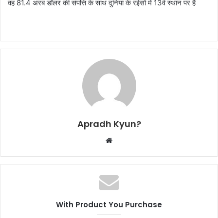
वह 81.4 अरब डॉलर की संपत्ति के साथ दुनिया के रईसों में 13वें स्थान पर हैं
Apradh Kyun?
W
e
b
s
i
t
With Product You Purchase
e