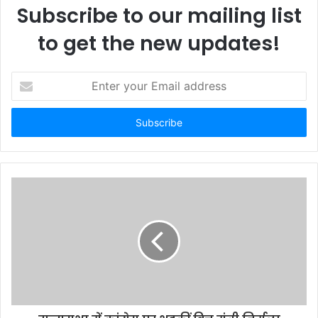
Subscribe to our mailing list
to get the new updates!
E
n
t
e
r
y
o
u
r
E
m
a
i
l
a
d
d