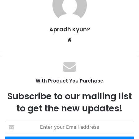
Apradh Kyun?
W
e
b
s
i
t
With Product You Purchase
e
Subscribe to our mailing list
to get the new updates!
E
n
t