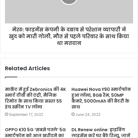
मेरठ: फाइनेंस कंपनी के दबाव से परेशान व्यापारी ने
खुद को मारी गोली, मौत से पहले परिवार के साथ किया
था मतदान
Related Articles
मार्केट में हुई Zebronics की 4K
Huawei Nova Y90 स्मार्टफोन
स्मार्ट टीवी की एंट्री, मैजिक
हुआ लॉन्च, 8GB रैम, 50MP
रिमोट के साथ किया सस्ता 55
कैमरे, 5000mAh की बैटरी के
इंच स्क्रीन TV लॉन्च
साथ
September 17, 2022
June 24, 2022
OPPO K10 5G ‘सबसे पतले’ 5G
DL Renew online: ड्राइविंग
स्मार्टफोन को आज खरीदने का
लाइसेंस करें घर बैठे रिन्यू, जानें