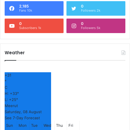
2,185
0
Fans 10k
Followers 2k
0
0
Subscribers 1k
Followers 5k
Weather
+
31
°
C
H:
+
33°
L:
+
25°
Meerut
Saturday, 08 August
See 7-Day Forecast
Sun
Mon
Tue
Wed
Thu
Fri