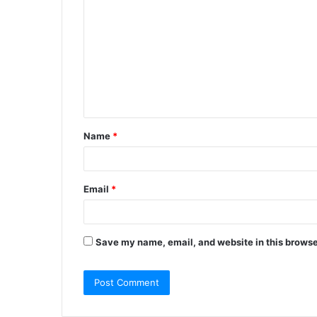
o
m
m
e
n
t
Name
*
*
Email
*
Save my name, email, and website in this browse