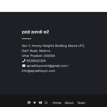
हमसे सम्पर्क करें
Sec-1, Honey Heights Building Above LFC,
Garh Road, Meerut,
Uttar Pradesh 250004
9528032304
apradhkyunmrt@gmail.com
/
info@apradhkyun.com
Facebook
Twitter
YouTube
WhatsApp
Home
About
Team