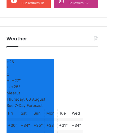
Subscribers 1k
Followers 5k
Weather
+
26
°
C
H:
+
27°
L:
+
25°
Meerut
Thursday, 06 August
See 7-Day Forecast
Fri
Sat
Sun
Mon
Tue
Wed
+
30°
+
34°
+
35°
+
33°
+
31°
+
34°