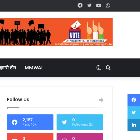
Facebook
Twitter
YouTube
WhatsApp
हमारी टीम
MMWAI
Switch
Search
skin
for
Follow Us
2,187
0
Fans 10k
Followers 2k
0
0