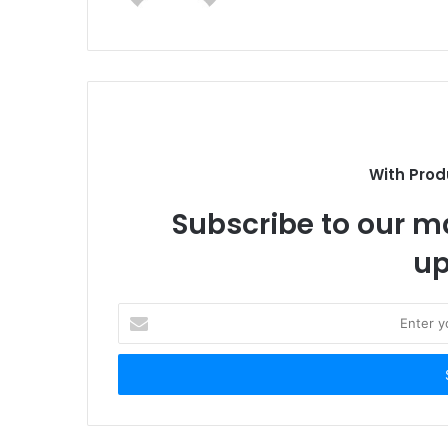
b
s
i
t
e
With Prod
Subscribe to our ma
up
E
n
t
e
r
y
o