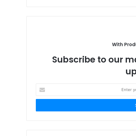
i
t
e
With Prod
Subscribe to our ma
up
E
n
t
e
r
y
o
u