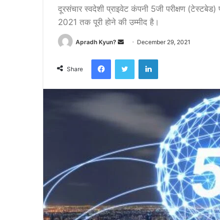
दूरसंचार स्वदेशी प्राइवेट कंपनी 5जी परीक्षण (टेस्टबे
2021 तक पूरी होने की उम्मीद है।
Apradh Kyun?
S
December 29, 2021
e
Facebook
Twitter
LinkedIn
n
Share
d
a
n
e
m
a
i
l