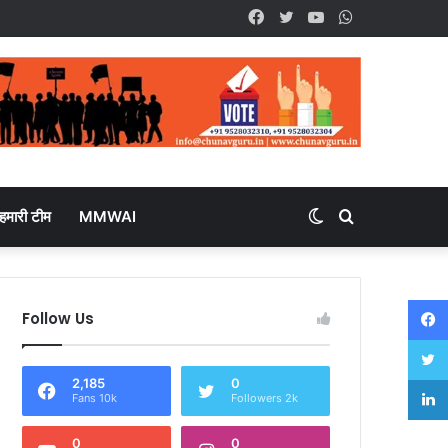
Facebook
Twitter
YouTube
WhatsApp
हमारी टीम
MMWAI
Switch
Search
skin
for
Follow Us
2,185
0
Fans 10k
Followers 2k
0
0