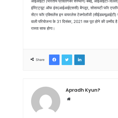
आईआईटी (भारतीय प्रौद्योगिकी संस्थान) बंबई, आईआईटी-दिल
इंस्टिट्यूट ऑफ इंस(आईआईएससी) बेंगलूर, सोसायटी फॉर एप्लॉय
सेंटर फॉर एक्सिलेंस इन वायरलेस टेक्नोलॉजी (सीईडब्ल्यूआईटी)
वाली परियोजना के 31 दिसंबर, 2021 तक पूरा होने की उम्मीद 
रास्ता साफ होगा।
Facebook
Twitter
LinkedIn
Share
Apradh Kyun?
W
e
b
s