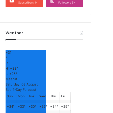
Subscribers 1k
Followers 5k
Weather
+
31
°
C
H:
+
33°
L:
+
25°
Meerut
Saturday, 08 August
See 7-Day Forecast
Sun
Mon
Tue
Wed
Thu
Fri
+
34°
+
33°
+
30°
+
35°
+
34°
+
29°