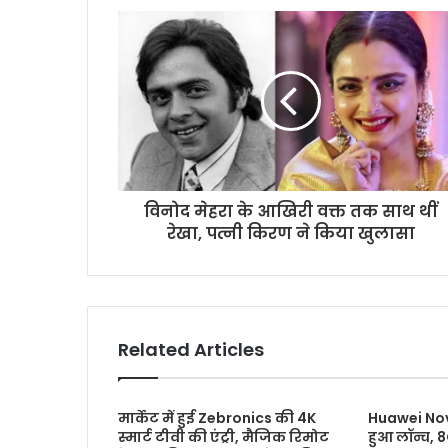
r
E
m
a
i
l
a
d
d
r
विनोद मेहरा के आखिरी वक्त तक साथ थीं
e
रेखा, पत्नी किरण ने किया खुलासा
s
s
Related Articles
मार्केट में हुई Zebronics की 4K
Huawei Nov
स्मार्ट टीवी की एंट्री, मैजिक रिमोट
हुआ लॉन्च, 