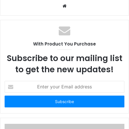
W
e
b
s
i
t
With Product You Purchase
e
Subscribe to our mailing list
to get the new updates!
E
n
t
e
r
y
o
u