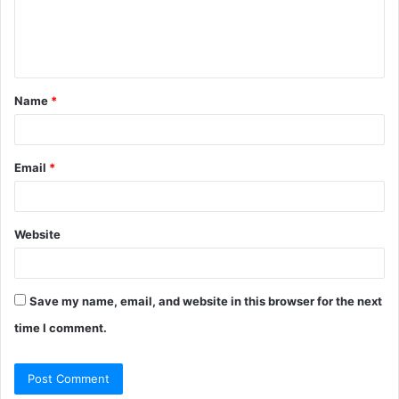
e
n
t
Name
*
*
Email
*
Website
Save my name, email, and website in this browser for the next
time I comment.