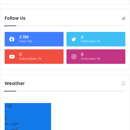
Follow Us
2,186
0
Fans 10k
Followers 2k
0
0
Subscribers 1k
Followers 5k
Weather
+
26
°
C
H:
+
27°