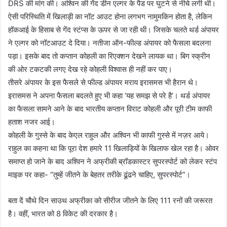
DRS की मांग की। अश्विन की गेंद डीन एल्गर के पैड पर घुटने से नीचे लगी थी।
ऐसी परिस्थिति में खिलाड़ी का नॉट आउट होना लगभग नामुमकिन होता है, लेकिन
हॉकआई के हिसाब से गेंद स्टंप्स के ऊपर से जा रही थी। जिसके चलते थर्ड अंपायर
ने एल्गर को नॉटआउट दे दिया। नतीजा ऑन-फील्‍ड अंपायर को फैसला बदलना
पड़ा। इसके बाद तो कप्तान कोहली का रिएक्शन देखने लायक था। बिग स्क्रीन
की ओर टकटकी लगए देख रहे कोहली विश्वास ही नहीं कर पाए।
तीसरे अंपायर के इस फैसले से फील्ड अंपायर मराय इरासमस भी हैरान थे।
इरासमस ने अपना फैसला बदलते हुए भी कहा ‘यह समझ से परे है’। थर्ड अंपायर
का फैसला सामने आने के बाद भारतीय कप्तान विराट कोहली और पूरी टीम काफी
हताश नजर आई।
कोहली के गुस्से के बाद केएल राहुल और अश्विन भी काफी गुस्से में नज़र आये।
राहुल का कहना था कि पूरा देश हमारे 11 खिलाड़ियों के खिलाफ खेल रहा है। ओवर
समाप्त हो जाने के बाद अश्विन ने अफ्रीकी ब्रॉडकास्टर सुपरस्पोर्ट को लेकर स्टंप
माइक पर कहा- “तुम्हें जीतने के बेहतर तरीके ढूंढने चाहिए, सुपरस्पोर्ट”।
बता दें चौथे दिन साउथ अफ्रीका को सीरीज जीतने के लिए 111 रनों की जरूरत
है। वहीं, भारत को 8 विकेट की दरकार है।