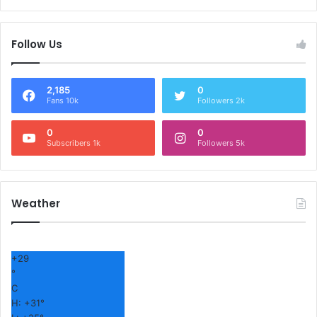
Follow Us
2,185
0
Fans 10k
Followers 2k
0
0
Subscribers 1k
Followers 5k
Weather
+
29
°
C
H:
+
31°