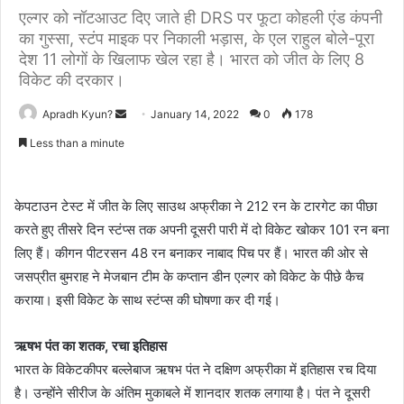
एल्गर को नॉटआउट दिए जाते ही DRS पर फूटा कोहली एंड कंपनी
का गुस्सा, स्टंप माइक पर निकाली भड़ास, के एल राहुल बोले-पूरा
देश 11 लोगों के खिलाफ खेल रहा है। भारत को जीत के लिए 8
विकेट की दरकार।
Apradh Kyun?
S
January 14, 2022
0
178
e
Less than a minute
n
d
a
केपटाउन टेस्ट में जीत के लिए साउथ अफ्रीका ने 212 रन के टारगेट का पीछा
n
करते हुए तीसरे दिन स्टंप्स तक अपनी दूसरी पारी में दो विकेट खोकर 101 रन बना
e
लिए हैं। कीगन पीटरसन 48 रन बनाकर नाबाद पिच पर हैं। भारत की ओर से
m
जसप्रीत बुमराह ने मेजबान टीम के कप्तान डीन एल्गर को विकेट के पीछे कैच
a
कराया। इसी विकेट के साथ स्टंप्स की घोषणा कर दी गई।
i
l
ऋषभ पंत का शतक, रचा इतिहास
भारत के विकेटकीपर बल्लेबाज ऋषभ पंत ने दक्षिण अफ्रीका में इतिहास रच दिया
है। उन्होंने सीरीज के अंतिम मुकाबले में शानदार शतक लगाया है। पंत ने दूसरी