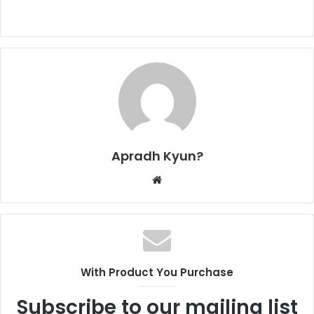
Apradh Kyun?
W
e
b
s
i
t
With Product You Purchase
e
Subscribe to our mailing list