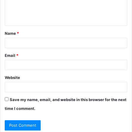
e
n
t
Name
*
*
Email
*
Website
Save my name, email, and website in this browser for the next
time I comment.