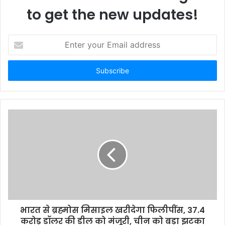
to get the new updates!
E
n
t
e
r
y
o
u
r
E
m
a
i
l
a
d
d
भारत से ब्रह्मोस मिसाइल खरीदेगा फिलीपींस, 37.4
r
करोड़ डॉलर की डील को मंजूरी, चीन को बड़ा झटका