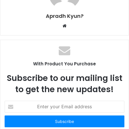
Apradh Kyun?
W
e
b
s
i
t
With Product You Purchase
e
Subscribe to our mailing list
to get the new updates!
E
n
t
e
r