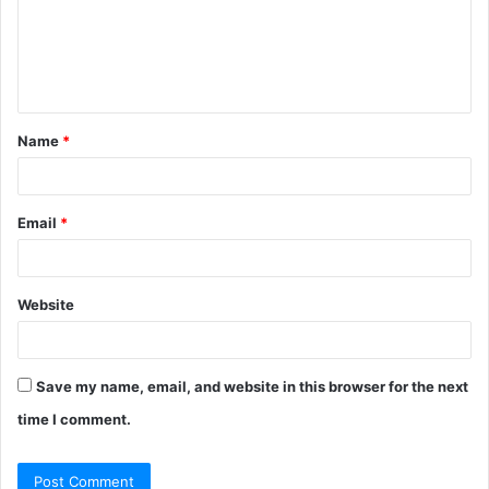
m
e
n
t
Name
*
*
Email
*
Website
Save my name, email, and website in this browser for the next
time I comment.