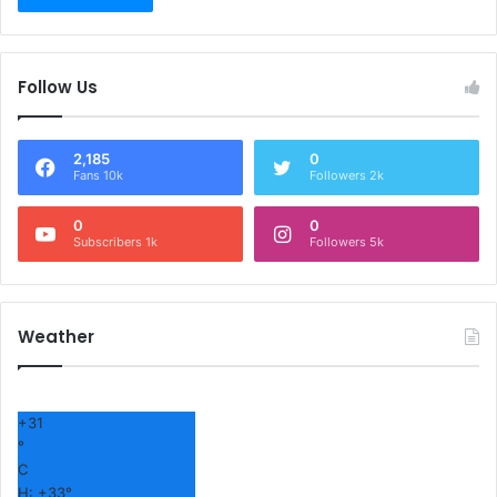
Follow Us
2,185
0
Fans 10k
Followers 2k
0
0
Subscribers 1k
Followers 5k
Weather
+
31
°
C
H:
+
33°