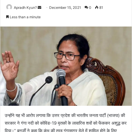
Apradh Kyun?
S
December 15, 2021
0
81
e
Less than a minute
n
d
a
n
e
m
a
i
l
उन्होंने यह भी आरोप लगाया कि उत्तर प्रदेश की भारतीय जनता पार्टी (भाजपा) की
सरकार ने गंगा नदी को कोविड-19 मृतकों के लावारिस शवों को फेंककर अशुद्ध कर
दिया।” बनर्जी ने कहा कि कुंभ की तरह गंगासागर मेले में शामिल होने के लिए