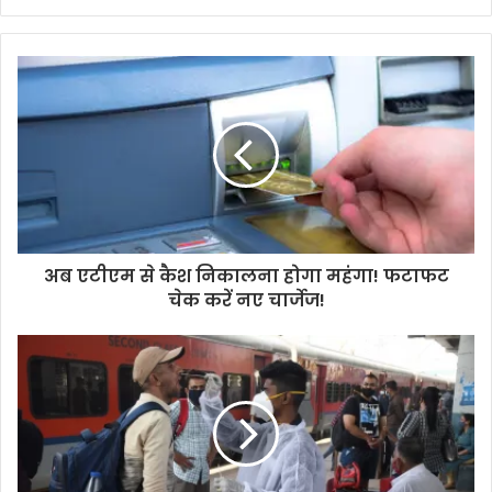
y
o
u
r
E
m
a
i
l
a
d
d
अब एटीएम से कैश निकालना होगा महंगा! फटाफट
r
चेक करें नए चार्जेज!
e
s
s