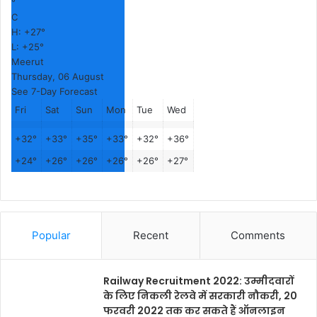
°
C
H:
+
27°
L:
+
25°
Meerut
Thursday, 06 August
See 7-Day Forecast
Fri
Sat
Sun
Mon
Tue
Wed
+
32°
+
33°
+
35°
+
33°
+
32°
+
36°
+
24°
+
26°
+
26°
+
26°
+
26°
+
27°
Popular
Recent
Comments
Railway Recruitment 2022: उम्मीदवारों
के लिए निकली रेलवे में सरकारी नौकरी, 20
फरवरी 2022 तक कर सकते हैं ऑनलाइन