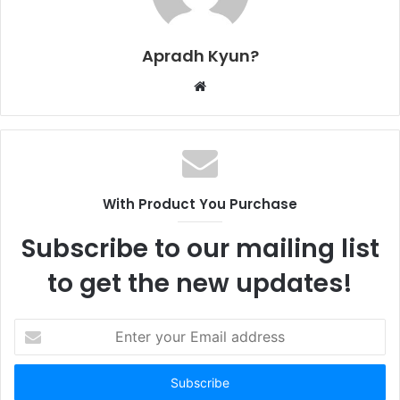
Apradh Kyun?
W
e
b
s
i
t
With Product You Purchase
e
Subscribe to our mailing list
to get the new updates!
E
n
t
e