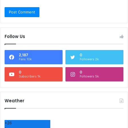
Follow Us
2,187
0
Fans 10k
Followers 2k
0
0
Subscribers 1k
Followers 5k
Weather
+
26