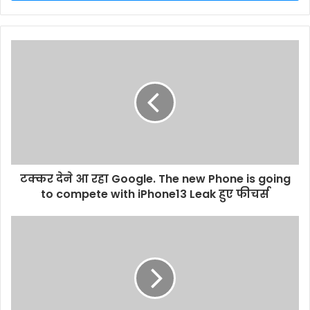
r
y
o
u
r
E
m
a
i
l
a
d
d
टक्कर देने आ रहा Google. The new Phone is going
r
to compete with iPhone13 Leak हुए फीचर्स
e
s
s