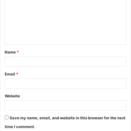
o
m
m
e
n
t
Name
*
*
Email
*
Website
Save my name, email, and website in this browser for the next
time I comment.