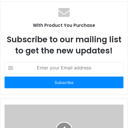
b
s
i
t
With Product You Purchase
e
Subscribe to our mailing list
to get the new updates!
E
n
t
e
r
y
o
u
r
E
m