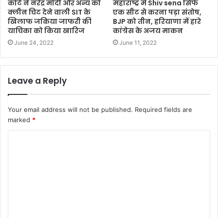
कोर्ट ने नरेंद्र मोदी और अन्य को
महाराष्ट्र में Shiv sena सिर्फ
क्‍लीन चिट देने वाली SIT के
एक सीट से करना पड़ा संतोष,
खिलाफ जकिया जाफरी की
BJP को तीन, हरियाणा में हारे
याचिका को किया खारिज
कांग्रेस के अजय माकन
June 24, 2022
June 11, 2022
Leave a Reply
Your email address will not be published.
Required fields are
marked
*
C
o
m
m
e
n