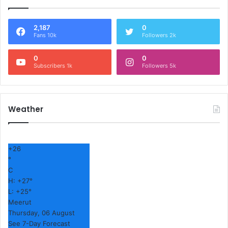
2,187
0
Fans 10k
Followers 2k
0
0
Subscribers 1k
Followers 5k
Weather
+
26
°
C
H:
+
27°
L:
+
25°
Meerut
Thursday, 06 August
See 7-Day Forecast