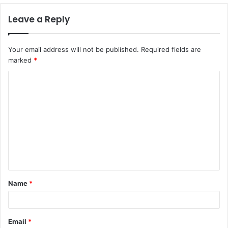
Leave a Reply
Your email address will not be published.
Required fields are
marked
*
C
o
m
m
e
n
t
Name
*
*
Email
*