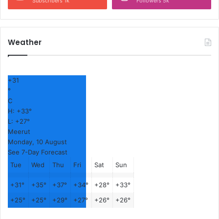
Subscribers 1k
Followers 5k
Weather
+
31
°
C
H:
+
33°
L:
+
27°
Meerut
Monday, 10 August
See 7-Day Forecast
Tue
Wed
Thu
Fri
Sat
Sun
+
31°
+
35°
+
37°
+
34°
+
28°
+
33°
+
25°
+
25°
+
29°
+
27°
+
26°
+
26°