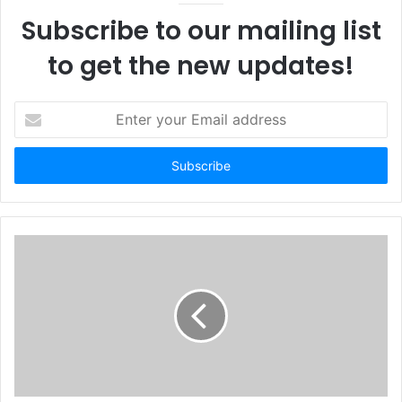
Subscribe to our mailing list
to get the new updates!
E
n
t
e
r
y
o
u
r
E
m
a
i
l
a
d