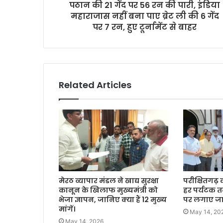
पठान की 21 गेंद पर 56 रन की पारी, इंडिया
s
महाराजास नहीं बना पाए ब्रेट ली की 6 गेंद
s
पर 7 रन, हुए टूर्नामेंट से बाहर
Related Articles
मेरठ व्यापार मंडल ने खाद्य सुरक्षा
परीक्षितगढ़ 
कानून के खिलाफ मुख्यमंत्री को
हर पर्यटक त
भेजा ज्ञापन, जानिए क्या हैं 12 मुख्य
पर लगाए जाएं
मांगें।
May 14, 20
May 14, 2026