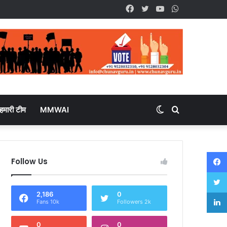
Facebook
Twitter
YouTube
WhatsApp
हमारी टीम
MMWAI
Switch
Search
skin
for
Follow Us
2,186
0
Fans 10k
Followers 2k
0
0