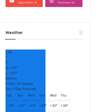
Subscribers 1k
Followers 5k
Weather
+
30
°
C
H:
+
31°
L:
+
25°
Meerut
Friday, 07 August
See 7-Day Forecast
Sat
Sun
Mon
Tue
Wed
Thu
+
34°
+
35°
+
33°
+
29°
+
35°
+
36°