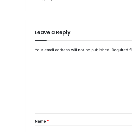
Leave a Reply
Your email address will not be published.
Required f
C
o
m
m
e
n
t
Name
*
*