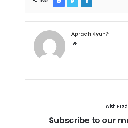
Share
Apradh Kyun?
W
e
b
s
i
t
e
With Prod
Subscribe to our ma