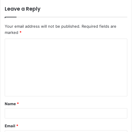
Leave a Reply
Your email address will not be published.
Required fields are
marked
*
C
o
m
m
e
n
t
Name
*
*
Email
*