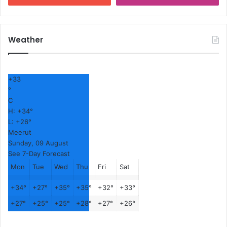
Weather
+
33
°
C
H:
+
34°
L:
+
26°
Meerut
Sunday, 09 August
See 7-Day Forecast
Mon
Tue
Wed
Thu
Fri
Sat
+
34°
+
27°
+
35°
+
35°
+
32°
+
33°
+
27°
+
25°
+
25°
+
28°
+
27°
+
26°