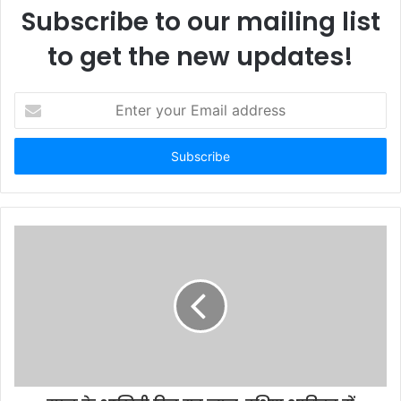
Subscribe to our mailing list
to get the new updates!
E
n
t
e
r
y
o
u
r
E
m
a
i
l
a
d