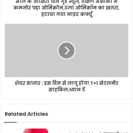
d
साल के आखिरी दिन गुड न्यूज, दक्षिण अफ्रीका में
r
कमजोर पड़ा ओमिक्रोन,टला ओमिक्रॉन का खतरा,
e
हटाया गया नाइट कर्फ्यू
s
s
शेयर बाजार : इस दिन से लागू होगा T+1 सेटलमेंट
साइकिल,ध्यान दें
Related Articles