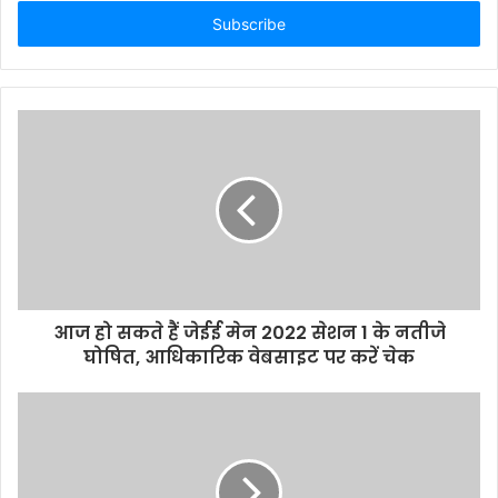
t
e
r
y
o
u
r
E
m
a
i
l
a
d
d
आज हो सकते हैं जेईई मेन 2022 सेशन 1 के नतीजे
r
घोषित, आधिकारिक वेबसाइट पर करें चेक
e
s
s