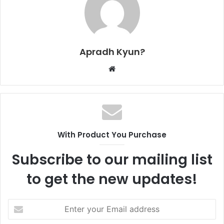
Apradh Kyun?
W
e
b
s
i
t
With Product You Purchase
e
Subscribe to our mailing list
to get the new updates!
E
n