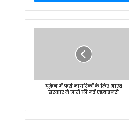
r
y
o
u
r
E
m
a
i
l
a
d
d
r
यूक्रेन में फंसे नागरिकों के लिए भारत
e
सरकार ने जारी की नई एडवाइजरी
s
s