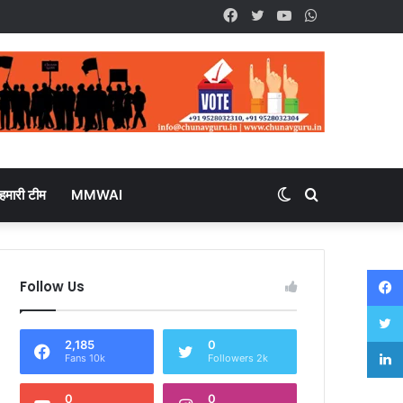
Facebook
Twitter
YouTube
WhatsApp
हमारी टीम
MMWAI
Switch
Search
skin
for
Follow Us
2,185
0
Fans 10k
Followers 2k
0
0