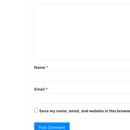
C
o
m
m
e
n
t
Name
*
*
Email
*
Save my name, email, and website in this browse