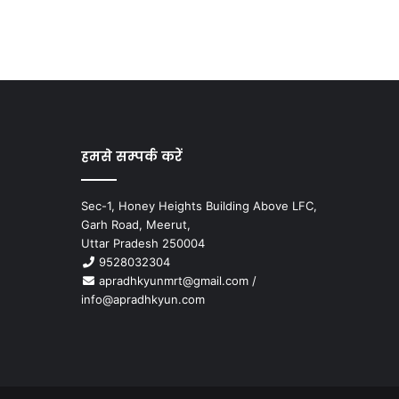
हमसे सम्पर्क करें
Sec-1, Honey Heights Building Above LFC,
Garh Road, Meerut,
Uttar Pradesh 250004
9528032304
apradhkyunmrt@gmail.com
/
info@apradhkyun.com