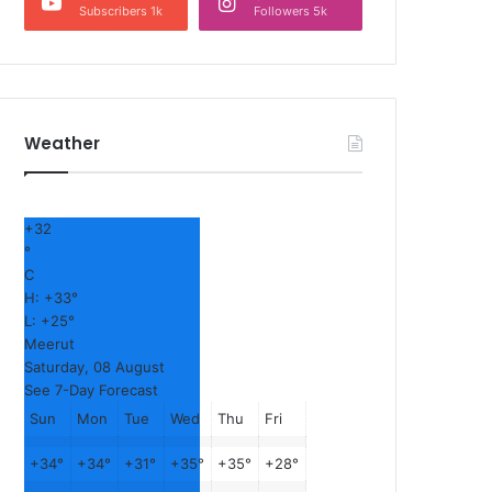
Subscribers 1k
Followers 5k
Weather
+
32
°
C
H:
+
33°
L:
+
25°
Meerut
Saturday, 08 August
See 7-Day Forecast
Sun
Mon
Tue
Wed
Thu
Fri
+
34°
+
34°
+
31°
+
35°
+
35°
+
28°