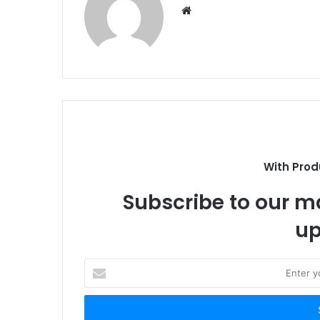
W
e
b
s
i
t
e
With Prod
Subscribe to our ma
up
E
n
t
e