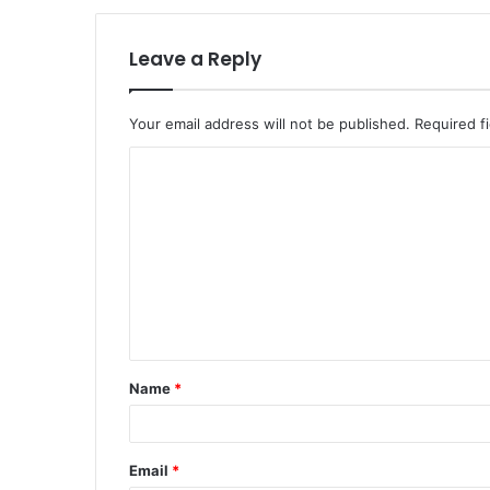
Leave a Reply
Your email address will not be published.
Required f
C
o
m
m
e
n
t
Name
*
*
Email
*