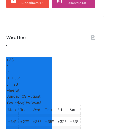
Subscribers 1k
Followers 5k
Weather
+
33
°
C
H:
+
33°
L:
+
26°
Meerut
Sunday, 09 August
See 7-Day Forecast
Mon
Tue
Wed
Thu
Fri
Sat
+
34°
+
27°
+
35°
+
35°
+
32°
+
33°