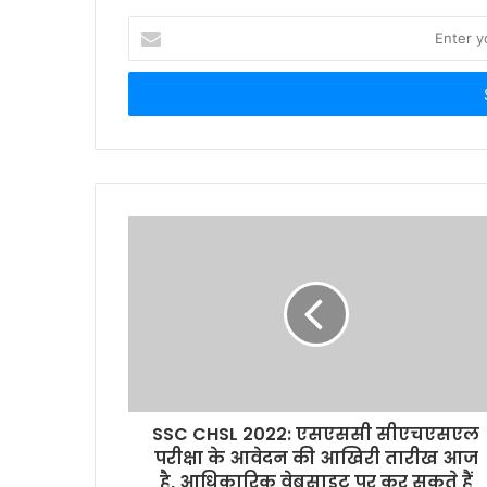
E
n
t
e
r
y
o
u
r
E
m
a
i
l
a
d
d
r
SSC CHSL 2022: एसएससी सीएचएसएल
e
परीक्षा के आवेदन की आखिरी तारीख आज
s
है, आधिकारिक वेबसाइट पर कर सकते हैं
s