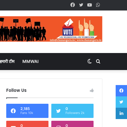
Facebook
Twitter
YouTube
WhatsApp
हमारी टीम
MMWAI
Switch
Search
skin
for
Follow Us
2,185
0
Fans 10k
Followers 2k
0
0