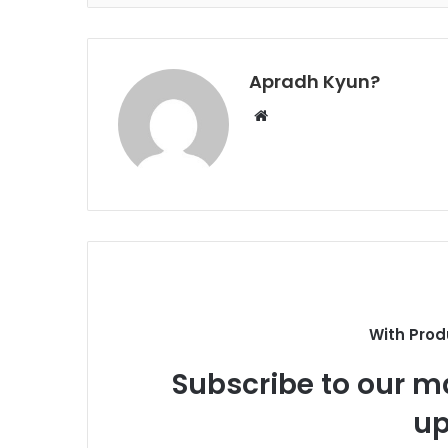
Apradh Kyun?
W
e
b
s
i
t
e
With Prod
Subscribe to our ma
up