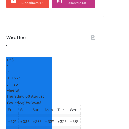
Subscribers 1k
Followers 5k
Weather
+
26
°
C
H:
+
27°
L:
+
25°
Meerut
Thursday, 06 August
See 7-Day Forecast
Fri
Sat
Sun
Mon
Tue
Wed
+
32°
+
33°
+
35°
+
33°
+
32°
+
36°