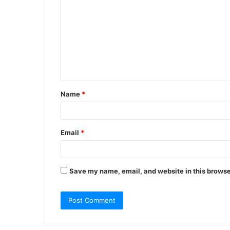
o
m
m
e
n
t
Name
*
*
Email
*
Save my name, email, and website in this browse