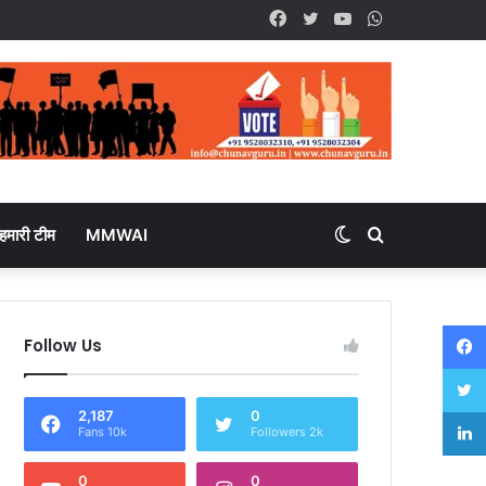
Facebook
Twitter
YouTube
WhatsApp
हमारी टीम
MMWAI
Switch
Search
skin
for
Follow Us
2,187
0
Fans 10k
Followers 2k
0
0