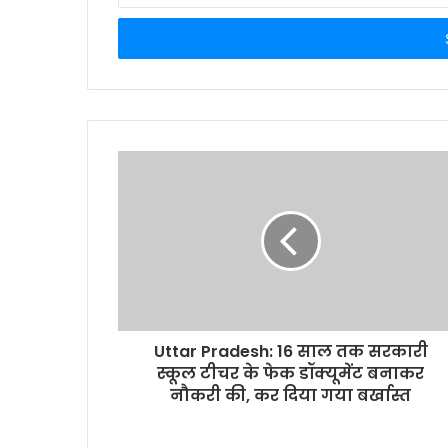
t
e
r
y
o
u
r
E
m
a
i
l
a
d
d
r
Uttar Pradesh: 16 साल तक सरकारी
e
स्‍कूल टीचर के फेक डॉक्यूमेंट बनाकर
s
नौकरी की, कर दिया गया बर्खास्त
s