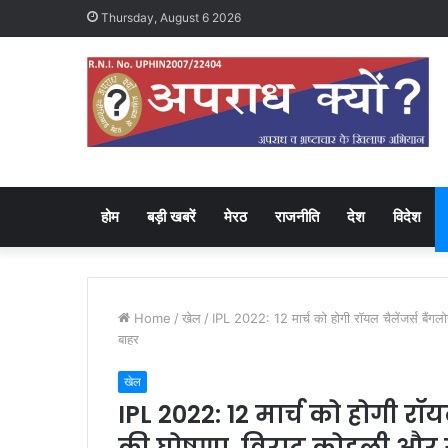
Thursday, August 6 2026
होम
बड़ी खबरें
मेरठ
राजनीति
देश
विदेश
Home
/
खेल
/
IPL 2022: 12 मार्च को होगी रॉयल चैलेंजर्स बैंगल
बाहर
खेल
IPL 2022: 12 मार्च को होगी रॉ
की घोषणा, विराट कोहली और ग्ल