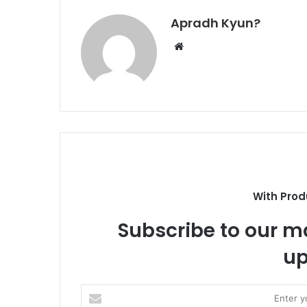
Apradh Kyun?
W
e
b
s
i
t
e
With Prod
Subscribe to our ma
up
E
n