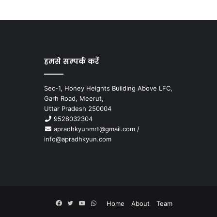
हमसे सम्पर्क करें
Sec-1, Honey Heights Building Above LFC,
Garh Road, Meerut,
Uttar Pradesh 250004
9528032304
apradhkyunmrt@gmail.com
/
info@apradhkyun.com
Facebook
Twitter
YouTube
WhatsApp
Home
About
Team