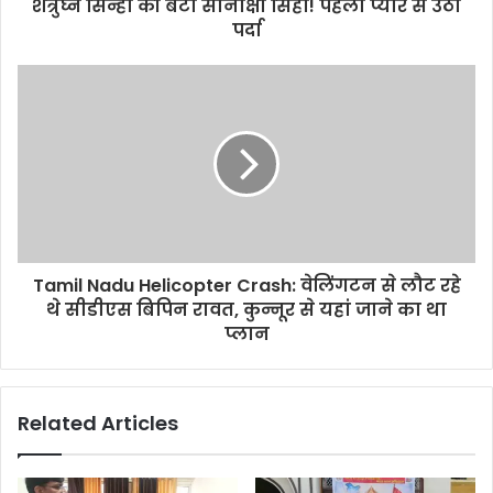
r
शत्रुघ्न सिन्हा की बेटी सोनाक्षी सिंहा! पहला प्यार से उठा
e
पर्दा
s
s
Tamil Nadu Helicopter Crash: वेलिंगटन से लौट रहे
थे सीडीएस बिपिन रावत, कुन्नूर से यहां जाने का था
प्लान
Related Articles