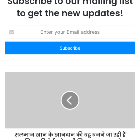
Subscribe to our mailing list
to get the new updates!
E
n
t
e
r
y
o
u
r
E
m
a
i
l
a
d
d
सलमान खान के खानदान की बहू बनने जा रही हैं