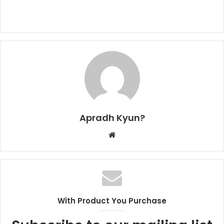
Apradh Kyun?
W
e
b
s
i
t
With Product You Purchase
e