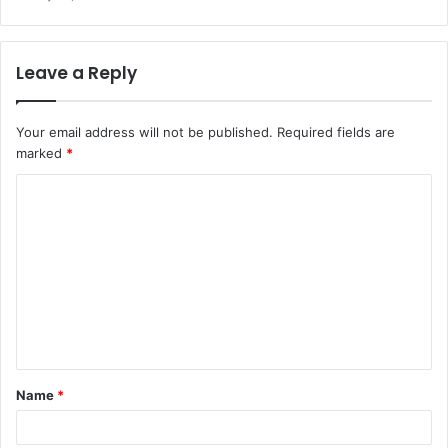
Leave a Reply
Your email address will not be published.
Required fields are
marked
*
C
o
m
m
e
n
t
Name
*
*