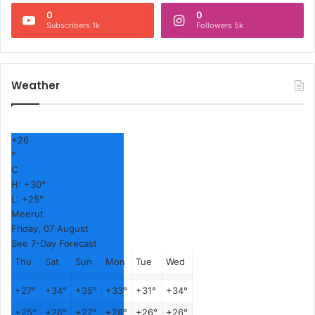
0
0
Subscribers 1k
Followers 5k
Weather
+
26
°
C
H:
+
30°
L:
+
25°
Meerut
Friday, 07 August
See 7-Day Forecast
Thu
Sat
Sun
Mon
Tue
Wed
+
27°
+
34°
+
35°
+
33°
+
31°
+
34°
+
25°
+
26°
+
27°
+
28°
+
26°
+
26°