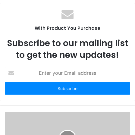
b
s
i
t
With Product You Purchase
e
Subscribe to our mailing list
to get the new updates!
E
n
t
e
r
y
o
u
r
E
m