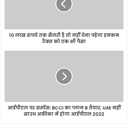
a
i
l
a
d
d
10 लाख रुपये तक सैलरी है तो नहीं देना पड़ेगा इनकम
r
टैक्स को एक भी पैसा
e
s
s
आईपीएल पर सस्पेंस: BCCI का प्लान B तैयार, UAE नहीं
साउथ अफ्रीका में होगा आईपीएल 2022