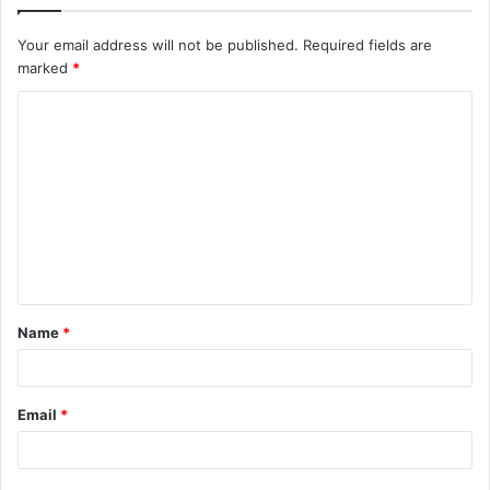
Your email address will not be published.
Required fields are
marked
*
C
o
m
m
e
n
t
Name
*
*
Email
*