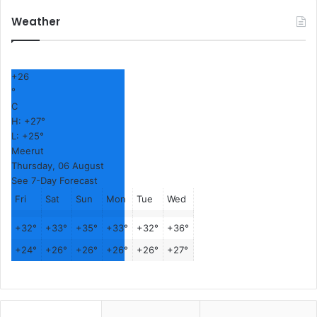
Weather
+
26
°
C
H:
+
27°
L:
+
25°
Meerut
Thursday, 06 August
See 7-Day Forecast
Fri
Sat
Sun
Mon
Tue
Wed
+
32°
+
33°
+
35°
+
33°
+
32°
+
36°
+
24°
+
26°
+
26°
+
26°
+
26°
+
27°