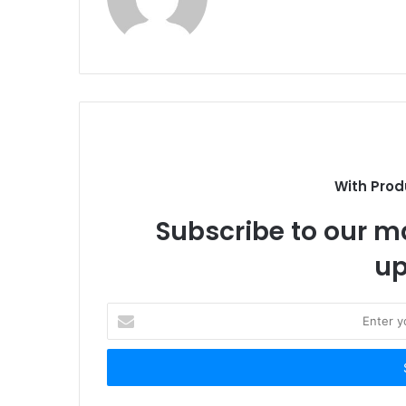
e
b
s
i
t
e
With Prod
Subscribe to our ma
up
E
n
t
e
r