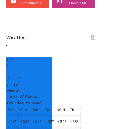
Subscribers 1k
Followers 5k
Weather
+
29
°
C
H:
+
30°
L:
+
25°
Meerut
Friday, 07 August
See 7-Day Forecast
Sat
Sun
Mon
Tue
Wed
Thu
+
34°
+
34°
+
34°
+
32°
+
34°
+
35°