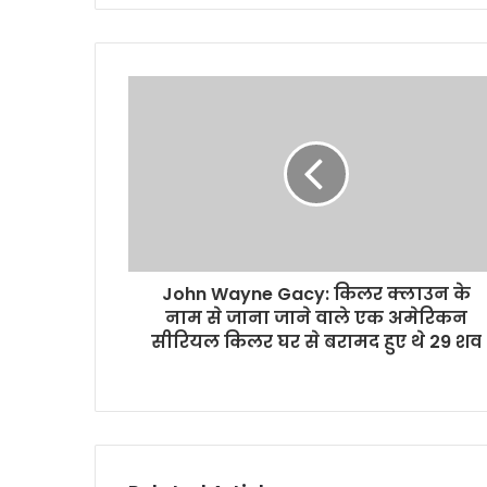
y
o
u
r
E
m
a
i
l
a
d
d
r
John Wayne Gacy: किलर क्लाउन के
e
नाम से जाना जाने वाले एक अमेरिकन
s
सीरियल किलर घर से बरामद हुए थे 29 शव
s