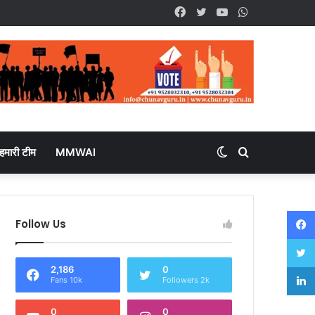
Facebook
Twitter
YouTube
WhatsApp
हमारी टीम
MMWAI
Switch
Search
skin
for
Follow Us
2,186
0
Fans 10k
Followers 2k
0
0