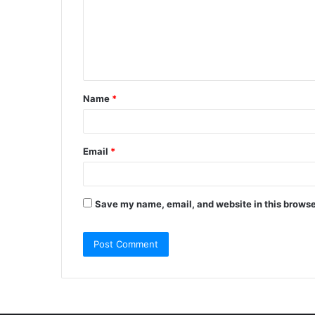
m
e
n
t
Name
*
*
Email
*
Save my name, email, and website in this browse